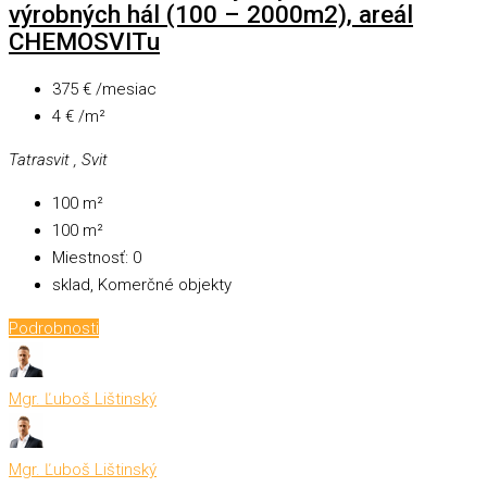
výrobných hál (100 – 2000m2), areál
CHEMOSVITu
375 € /mesiac
4 € /m²
Tatrasvit , Svit
100
m²
100
m²
Miestnosť:
0
sklad, Komerčné objekty
Podrobnosti
Mgr. Ľuboš Lištinský
Mgr. Ľuboš Lištinský