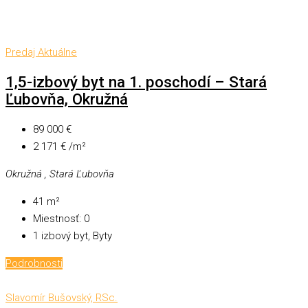
Predaj
Aktuálne
1,5-izbový byt na 1. poschodí – Stará
Ľubovňa, Okružná
89 000 €
2 171 € /m²
Okružná , Stará Ľubovňa
41
m²
Miestnosť:
0
1 izbový byt, Byty
Podrobnosti
Slavomír Bušovský, RSc.