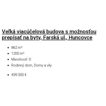
Veľká viacúčelová budova s možnosťou
prepísať na byty, Farská ul., Huncovce
862
m²
1200
m²
Miestnosť:
0
Rodinný dom, Domy a vily
499 000 €