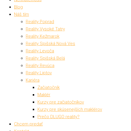
Blog
Náš tím
Reality Poprad
Reality Vysoké Tatry
Reality Kežmarok
Reality Spišská Nová Ves
Reality Levoča
Reality Spišská Belá
Reality Revúca
Reality Liptov
Kariéra
Začiatočník
Maklér
Kurzy pre začiatočníkov
Kurzy pre skúsenejších maklérov
Prečo DLUGO reality?
Chcem predať