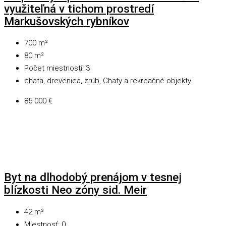
využiteľná v tichom prostredí
Markušovských rybníkov
700
m²
80
m²
Počet miestností:
3
chata, drevenica, zrub, Chaty a rekreačné objekty
85 000 €
Byt na dlhodobý prenájom v tesnej
blízkosti Neo zóny sid. Meir
42
m²
Miestnosť:
0