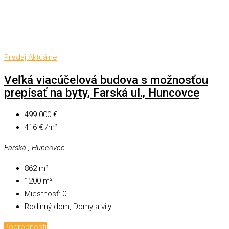
Predaj
Aktuálne
Veľká viacúčelová budova s možnosťou
prepísať na byty, Farská ul., Huncovce
499 000 €
416 € /m²
Farská , Huncovce
862
m²
1200
m²
Miestnosť:
0
Rodinný dom, Domy a vily
Podrobnosti