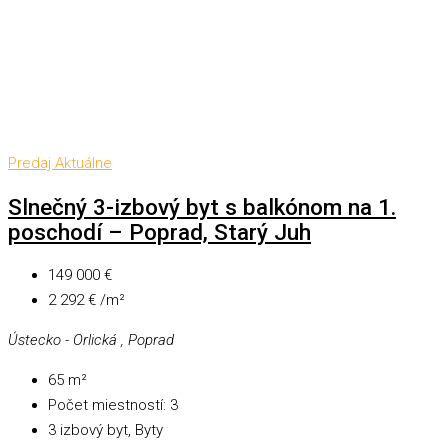
Predaj
Aktuálne
Slnečný 3-izbový byt s balkónom na 1.
poschodí – Poprad, Starý Juh
149 000 €
2 292 € /m²
Ústecko - Orlická , Poprad
65
m²
Počet miestností:
3
3 izbový byt, Byty