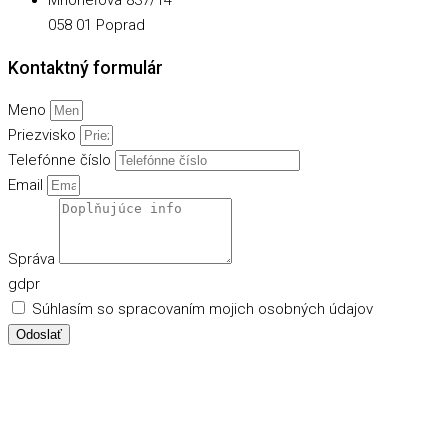
Mnoheľova 837/14
058 01 Poprad
Kontaktný formulár
Meno
Priezvisko
Telefónne číslo
Email
Správa
gdpr
Súhlasím so spracovaním mojich osobných údajov
Odoslať