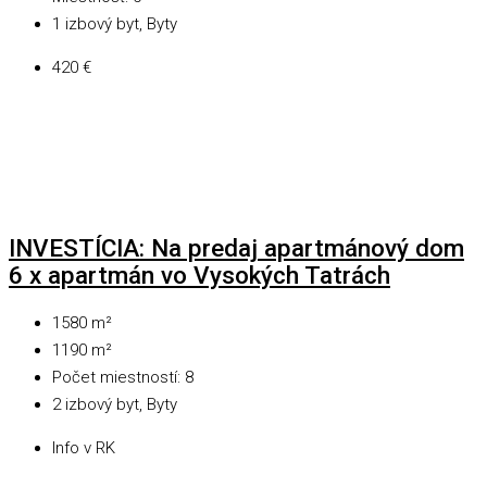
1 izbový byt, Byty
420 €
INVESTÍCIA: Na predaj apartmánový dom
6 x apartmán vo Vysokých Tatrách
1580
m²
1190
m²
Počet miestností:
8
2 izbový byt, Byty
Info v RK