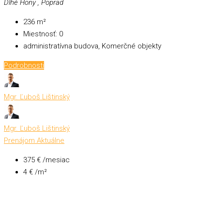
Dlhé Hony , Poprad
236
m²
Miestnosť:
0
administratívna budova, Komerčné objekty
Podrobnosti
Mgr. Ľuboš Lištinský
Mgr. Ľuboš Lištinský
Prenájom
Aktuálne
375 € /mesiac
4 € /m²