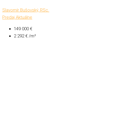
Slavomír Bušovský, RSc.
Predaj
Aktuálne
149 000 €
2 292 € /m²