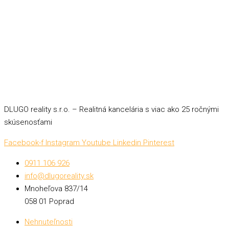
DLUGO reality s.r.o. – Realitná kancelária s viac ako 25 ročnými
skúsenosťami
Facebook-f
Instagram
Youtube
Linkedin
Pinterest
0911 106 926
info@dlugoreality.sk
Mnoheľova 837/14
058 01 Poprad
Nehnuteľnosti