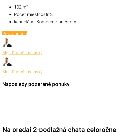
102
m²
Počet miestností:
3
kancelárie, Komerčné priestory
Podrobnosti
Mgr. Ľuboš Lištinský
Mgr. Ľuboš Lištinský
Naposledy pozerané ponuky
Na predaj 2-podlažná chata celoročne