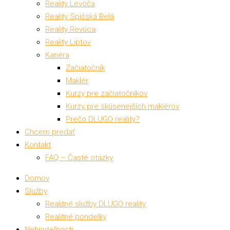
Reality Levoča
Reality Spišská Belá
Reality Revúca
Reality Liptov
Kariéra
Začiatočník
Maklér
Kurzy pre začiatočníkov
Kurzy pre skúsenejších maklérov
Prečo DLUGO reality?
Chcem predať
Kontakt
FAQ – Časté otázky
Domov
Služby
Realitné služby DLUGO reality
Realitné pondelky
Nehnuteľnosti