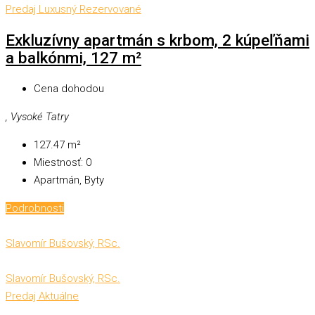
Predaj
Luxusný
Rezervované
Exkluzívny apartmán s krbom, 2 kúpeľňami
a balkónmi, 127 m²
Cena dohodou
, Vysoké Tatry
127.47
m²
Miestnosť:
0
Apartmán, Byty
Podrobnosti
Slavomír Bušovský, RSc.
Slavomír Bušovský, RSc.
Predaj
Aktuálne