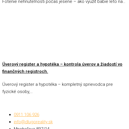
Fotenie nehnuteľnosti počas jesene – ako využiť babie leto na…
Úverový register a hypotéka – kontrola úverov a žiadostí vo
finančných registroch.
Úverový register a hypotéka – kompletný sprievodca pre
fyzické osoby,…
0911 106 926
info@dlugoreality.sk