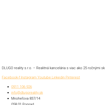
DLUGO reality s.r.o. – Realitná kancelária s viac ako 25 ročnými 
Facebook-f
Instagram
Youtube
Linkedin
Pinterest
0911 106 926
info@dlugoreality.sk
Mnoheľova 837/14
058 01 Poprad