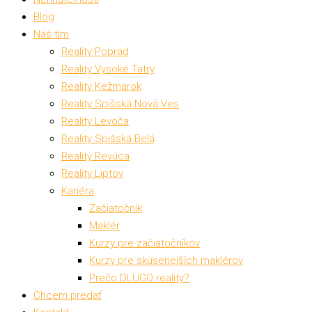
Blog
Náš tím
Reality Poprad
Reality Vysoké Tatry
Reality Kežmarok
Reality Spišská Nová Ves
Reality Levoča
Reality Spišská Belá
Reality Revúca
Reality Liptov
Kariéra
Začiatočník
Maklér
Kurzy pre začiatočníkov
Kurzy pre skúsenejších maklérov
Prečo DLUGO reality?
Chcem predať