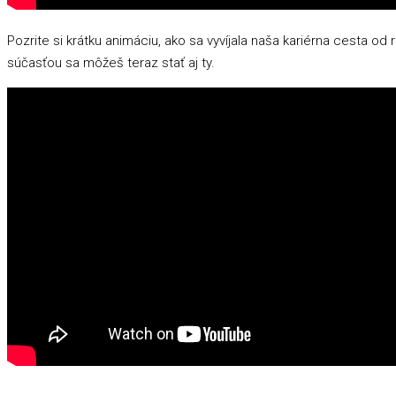
Pozrite si krátku animáciu, ako sa vyvíjala naša kariérna cesta od
súčasťou sa môžeš teraz stať aj ty.