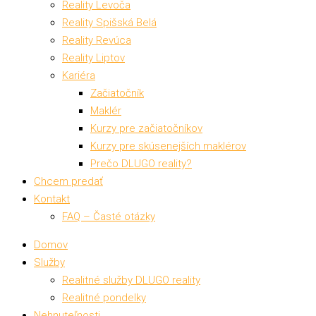
Reality Levoča
Reality Spišská Belá
Reality Revúca
Reality Liptov
Kariéra
Začiatočník
Maklér
Kurzy pre začiatočníkov
Kurzy pre skúsenejších maklérov
Prečo DLUGO reality?
Chcem predať
Kontakt
FAQ – Časté otázky
Domov
Služby
Realitné služby DLUGO reality
Realitné pondelky
Nehnuteľnosti