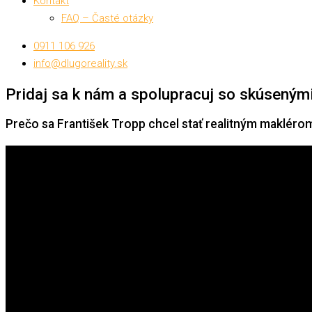
Kontakt
FAQ – Časté otázky
0911 106 926
info@dlugoreality.sk
Pridaj sa k nám a spolupracuj so skúsenými
Prečo sa František Tropp chcel stať realitným makléro