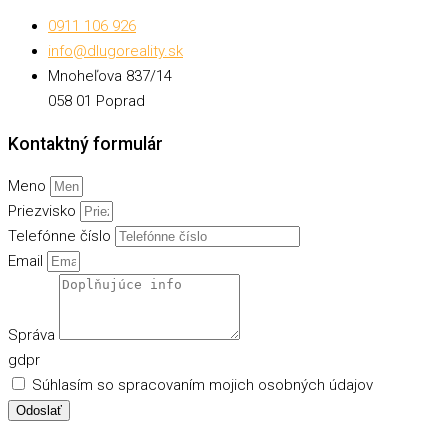
0911 106 926
info@dlugoreality.sk
Mnoheľova 837/14
058 01 Poprad
Kontaktný formulár
Meno
Priezvisko
Telefónne číslo
Email
Správa
gdpr
Súhlasím so spracovaním mojich osobných údajov
Odoslať