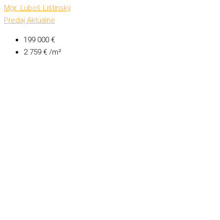
Mgr. Ľuboš Lištinský
Predaj
Aktuálne
199 000 €
2 759 € /m²