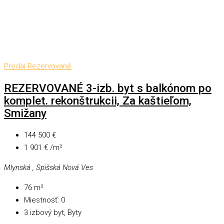
Predaj
Rezervované
REZERVOVANÉ 3-izb. byt s balkónom po
komplet. rekonštrukcii, Za kaštieľom,
Smižany
144 500 €
1 901 € /m²
Mlynská , Spišská Nová Ves
76
m²
Miestnosť:
0
3 izbový byt, Byty