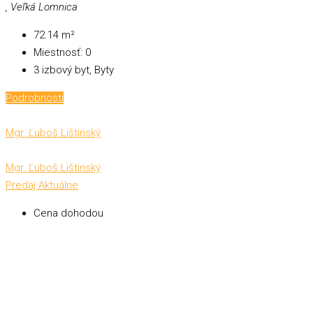
, Veľká Lomnica
72.14
m²
Miestnosť:
0
3 izbový byt, Byty
Podrobnosti
Mgr. Ľuboš Lištinský
Mgr. Ľuboš Lištinský
Predaj
Aktuálne
Cena dohodou