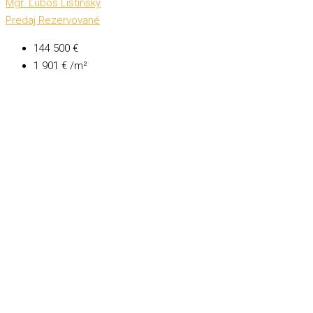
Mgr. Ľuboš Lištinský
Predaj
Rezervované
144 500 €
1 901 € /m²