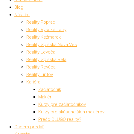
Blog
Náš tím
Reality Poprad
Reality Vysoké Tatry
Reality Kežmarok
Reality Spišská Nová Ves
Reality Levoča
Reality Spišská Belá
Reality Revúca
Reality Liptov
Kariéra
Začiatočník
Maklér
Kurzy pre začiatočníkov
Kurzy pre skúsenejších maklérov
Prečo DLUGO reality?
Chcem predať