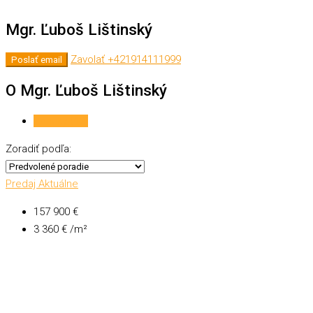
Mgr. Ľuboš Lištinský
Zavolať
+421914111999
Poslať email
O Mgr. Ľuboš Lištinský
Ponuky (42)
Zoradiť podľa:
Predaj
Aktuálne
157 900 €
3 360 € /m²