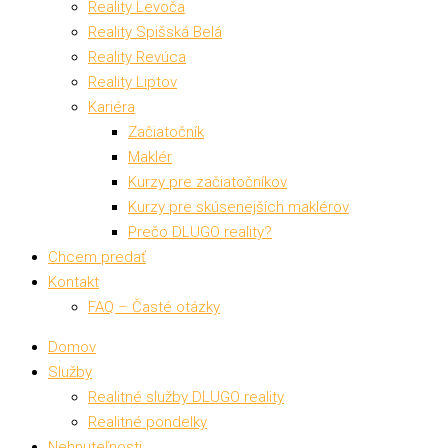
Reality Levoča
Reality Spišská Belá
Reality Revúca
Reality Liptov
Kariéra
Začiatočník
Maklér
Kurzy pre začiatočníkov
Kurzy pre skúsenejších maklérov
Prečo DLUGO reality?
Chcem predať
Kontakt
FAQ – Časté otázky
Domov
Služby
Realitné služby DLUGO reality
Realitné pondelky
Nehnuteľnosti