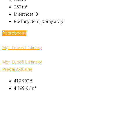
250
m²
Miestnosť:
0
Rodinný dom, Domy a vily
Podrobnosti
Mgr. Ľuboš Lištinský
Mgr. Ľuboš Lištinský
Predaj
Aktuálne
419 900 €
4 199 € /m²