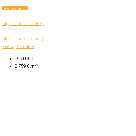
Podrobnosti
Mgr. Ľuboš Lištinský
Mgr. Ľuboš Lištinský
Predaj
Aktuálne
199 000 €
2 759 € /m²