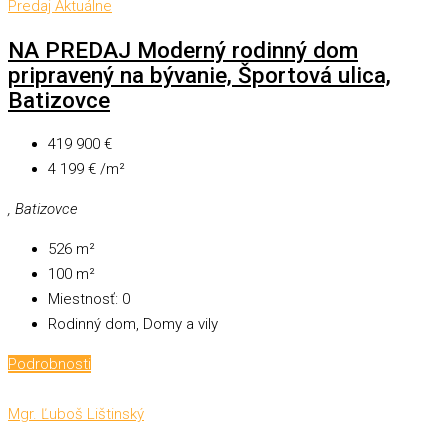
Predaj
Aktuálne
NA PREDAJ Moderný rodinný dom
pripravený na bývanie, Športová ulica,
Batizovce
419 900 €
4 199 € /m²
, Batizovce
526
m²
100
m²
Miestnosť:
0
Rodinný dom, Domy a vily
Podrobnosti
Mgr. Ľuboš Lištinský