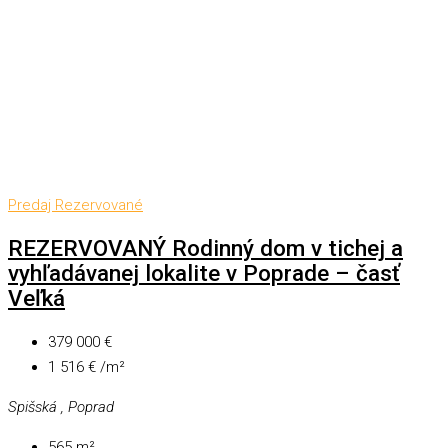
Predaj
Rezervované
REZERVOVANÝ Rodinný dom v tichej a
vyhľadávanej lokalite v Poprade – časť
Veľká
379 000 €
1 516 € /m²
Spišská , Poprad
565
m²