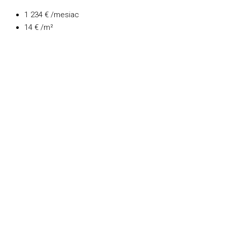
1 234 € /mesiac
14 € /m²