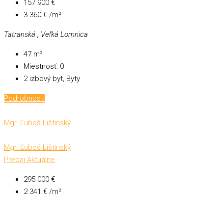
157 900 €
3 360 € /m²
Tatranská , Veľká Lomnica
47
m²
Miestnosť:
0
2 izbový byt, Byty
Podrobnosti
Mgr. Ľuboš Lištinský
Mgr. Ľuboš Lištinský
Predaj
Aktuálne
295 000 €
2 341 € /m²