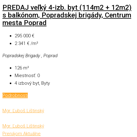
PREDAJ veľký 4-izb. byt (114m2 + 12m2)
s balkónom, Popradskej brigády, Centrum
mesta Poprad
295 000 €
2 341 € /m²
Popradskej Brigady , Poprad
126
m²
Miestnosť:
0
4 izbový byt, Byty
Podrobnosti
Mgr. Ľuboš Lištinský
Mgr. Ľuboš Lištinský
Prenájom
Aktuálne