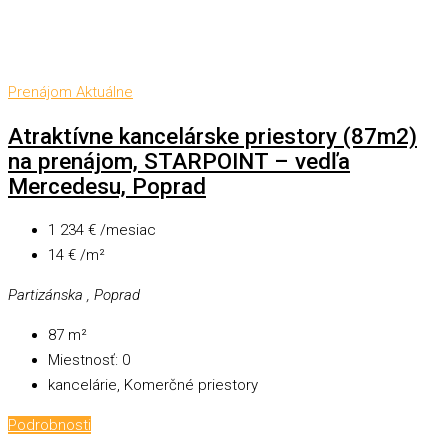
Prenájom
Aktuálne
Atraktívne kancelárske priestory (87m2)
na prenájom, STARPOINT – vedľa
Mercedesu, Poprad
1 234 € /mesiac
14 € /m²
Partizánska , Poprad
87
m²
Miestnosť:
0
kancelárie, Komerčné priestory
Podrobnosti