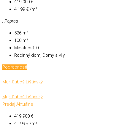
419 900 €
4 199 € /m²
, Poprad
526
m²
100
m²
Miestnosť:
0
Rodinný dom, Domy a vily
Podrobnosti
Mgr. Ľuboš Lištinský
Mgr. Ľuboš Lištinský
Predaj
Aktuálne
419 900 €
4 199 € /m²