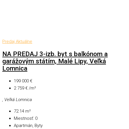
Predaj
Aktuálne
NA PREDAJ 3-izb. byt s balkónom a
garážovým státím, Malé Lipy, Veľká
Lomnica
199 000 €
2 759 € /m²
, Veľká Lomnica
72.14
m²
Miestnosť:
0
Apartmán, Byty