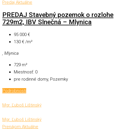
Predaj
Aktuálne
PREDAJ Stavebný pozemok o rozlohe
729m2, IBV Slnečná – Mlynica
95 000 €
130 € /m²
, Mlynica
729
m²
Miestnosť:
0
pre rodinné domy, Pozemky
Podrobnosti
Mgr. Ľuboš Lištinský
Mgr. Ľuboš Lištinský
Prenájom
Aktuálne