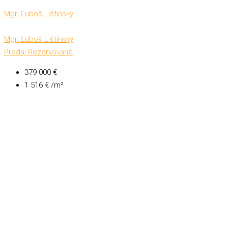
Mgr. Ľuboš Lištinský
Mgr. Ľuboš Lištinský
Predaj
Rezervované
379 000 €
1 516 € /m²