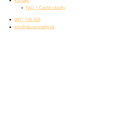
Kontakt
FAQ – Časté otázky
0911 106 926
info@dlugoreality.sk