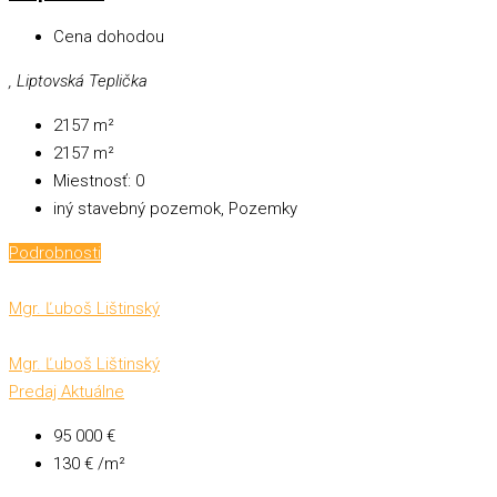
Cena dohodou
, Liptovská Teplička
2157
m²
2157
m²
Miestnosť:
0
iný stavebný pozemok, Pozemky
Podrobnosti
Mgr. Ľuboš Lištinský
Mgr. Ľuboš Lištinský
Predaj
Aktuálne
95 000 €
130 € /m²