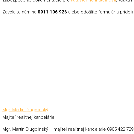
zabezpečenie dokumentácie pre
kataster nehnuteľností
; vďaka n
Zavolajte nám na
0911 106 926
alebo odošlite formulár a pride
Mgr. Martin Dlugolinský
Majiteľ realitnej kancelárie
Mgr. Martin Dlugolinský – majiteľ realitnej kancelárie 0905 422 729