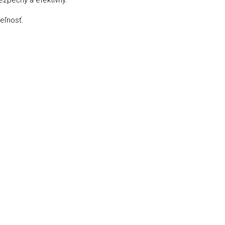
zpečný a efektívny.
eľnosť.