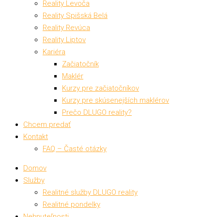
Reality Levoča
Reality Spišská Belá
Reality Revúca
Reality Liptov
Kariéra
Začiatočník
Maklér
Kurzy pre začiatočníkov
Kurzy pre skúsenejších maklérov
Prečo DLUGO reality?
Chcem predať
Kontakt
FAQ – Časté otázky
Domov
Služby
Realitné služby DLUGO reality
Realitné pondelky
Nehnuteľnosti