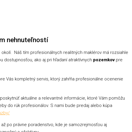
om nehnuteľností​
kolí. Náš tím profesionálnych realitných maklérov má rozsiahle
u dostupnosťou, ako aj pri hľadaní atraktívnych
pozemkov
pre
pre Vás kompletný servis, ktorý zahŕňa profesionálne ocenenie
 poskytnúť aktuálne a relevantné informácie, ktoré Vám pomôžu
reby do rúk profesionálov. S nami bude predaj alebo kúpa
luzby/
gu až po právne poradenstvo, kde je samozrejmosťou aj