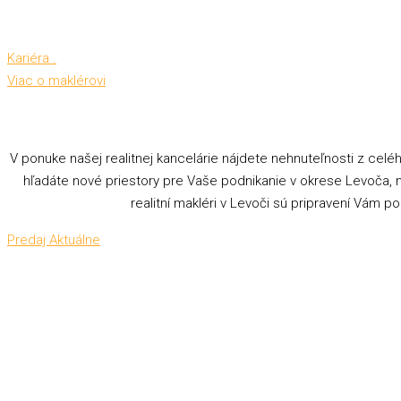
Kariéra .
Viac o maklérovi
V ponuke našej realitnej kancelárie nájdete nehnuteľnosti z ce
hľadáte nové priestory pre Vaše podnikanie v okrese Levoča, na
realitní makléri v Levoči sú pripravení Vám 
Predaj
Aktuálne