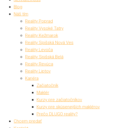
Blog
Náš tím
Reality Poprad
Reality Vysoké Tatry
Reality Kežmarok
Reality Spišská Nová Ves
Reality Levoča
Reality Spišská Belá
Reality Revúca
Reality Liptov
Kariéra
Začiatočník
Maklér
Kurzy pre začiatočníkov
Kurzy pre skúsenejších maklérov
Prečo DLUGO reality?
Chcem predať