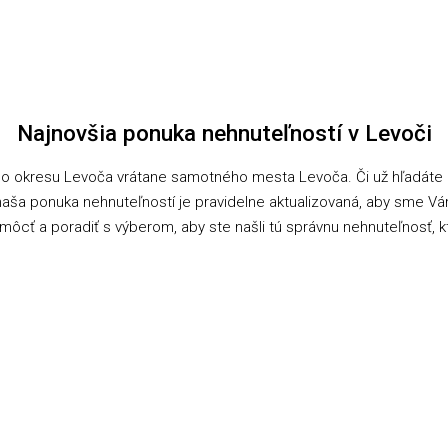
Najnovšia ponuka nehnuteľností v Levoči
lého okresu Levoča vrátane samotného mesta Levoča. Či už hľadát
ša ponuka nehnuteľností je pravidelne aktualizovaná, aby sme Vám pr
pomôcť a poradiť s výberom, aby ste našli tú správnu nehnuteľnosť