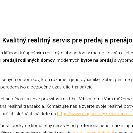
 Kvalitný realitný servis pre predaj a prenáj
m kľúčom k úspešným realitným obchodom v meste Levoča a jeho o
ri
predaji rodinných domov
, moderných
bytov na predaj
s výborno
 skúsených odborníkov, ktorí rozumejú jeho dynamike. Zabezpečíme 
e poradenstvo a bezpečné uzavretie transakcie.
nehnuteľností a nové príležitosti na trhu. Vďaka tomu Vám môžeme
 realitná transakcia. Kontaktujte nás a zverte svoje realitné pot
o našich službách nájdete na
https://www.dlugoreality.sk/realitne-s
uteľností poskytne kompletný servis – od profesionálneho marketin