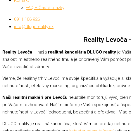
Kontakt
FAQ – Časté otázky
0911 106 926
info@dlugoreality.sk
Reality Levoča -
Reality Levoča
– naša
realitná kancelária DLUGO reality
je Vaší
znalosti miestneho realitného trhu a je pripravený Vám pomôcť p
Vaše investičné zámery.
Vieme, že realitný trh v Levoči má svoje špecifiká a vyžaduje si
nehnuteľnosti, efektívny marketing, organizáciu obhliadok, právn
Naši realitní makléri pre Levoču
neustále monitorujú vývoj cien 
pri Vašom rozhodovaní. Naším cieľom je Vaša spokojnosť a úspešná
nehnuteľnosti v Levoči jednoduchá, bezpečná a efektívna. Viac 
DLUGO reality je realitná kancelária, ktorá Vám pri predaji nehn