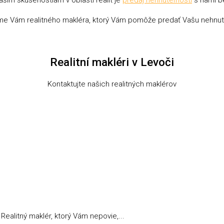
ašim skúsenostiam v oblasti realít je
predaj nehnuteľnosti
s nami be
líme Vám realitného makléra, ktorý Vám pomôže predať Vašu nehnut
Realitní makléri v Levoči
Kontaktujte našich realitných maklérov
 Realitný maklér, ktorý Vám nepovie,...