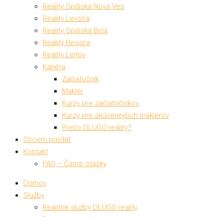
Reality Spišská Nová Ves
Reality Levoča
Reality Spišská Belá
Reality Revúca
Reality Liptov
Kariéra
Začiatočník
Maklér
Kurzy pre začiatočníkov
Kurzy pre skúsenejších maklérov
Prečo DLUGO reality?
Chcem predať
Kontakt
FAQ – Časté otázky
Domov
Služby
Realitné služby DLUGO reality