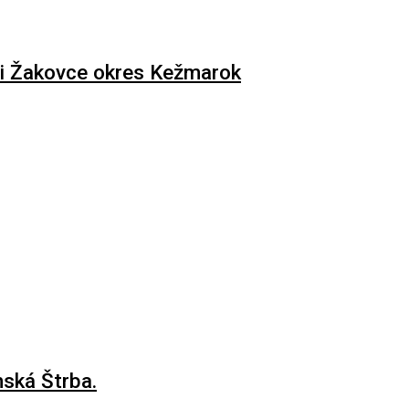
i Žakovce okres Kežmarok
nská Štrba.