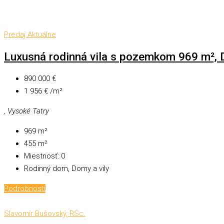
Predaj
Aktuálne
Luxusná rodinná vila s pozemkom 969 m²,
890 000 €
1 956 € /m²
, Vysoké Tatry
969
m²
455
m²
Miestnosť:
0
Rodinný dom, Domy a vily
Podrobnosti
Slavomír Bušovský, RSc.