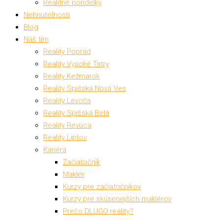
Realitné pondelky
Nehnuteľnosti
Blog
Náš tím
Reality Poprad
Reality Vysoké Tatry
Reality Kežmarok
Reality Spišská Nová Ves
Reality Levoča
Reality Spišská Belá
Reality Revúca
Reality Liptov
Kariéra
Začiatočník
Maklér
Kurzy pre začiatočníkov
Kurzy pre skúsenejších maklérov
Prečo DLUGO reality?