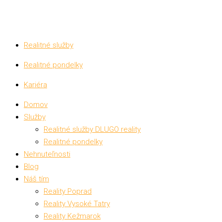
Realitné služby
Realitné pondelky
Kariéra
Domov
Služby
Realitné služby DLUGO reality
Realitné pondelky
Nehnuteľnosti
Blog
Náš tím
Reality Poprad
Reality Vysoké Tatry
Reality Kežmarok