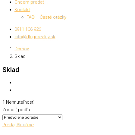
Chcem predať
Kontakt
FAQ – Časté otázky
0911 106 926
info@dlugoreality.sk
Domov
Sklad
Sklad
1 Nehnuteľnosť
Zoradiť podľa:
Predaj
Aktuálne