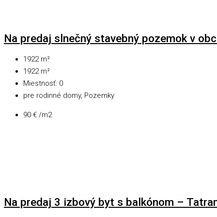
Na predaj slnečný stavebný pozemok v obc
1922
m²
1922
m²
Miestnosť:
0
pre rodinné domy, Pozemky
90 € /m2
Na predaj 3 izbový byt s balkónom – Tatra