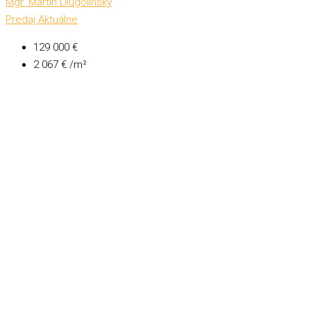
Mgr. Martin Dlugolinský
Predaj
Aktuálne
129 000 €
2 067 € /m²