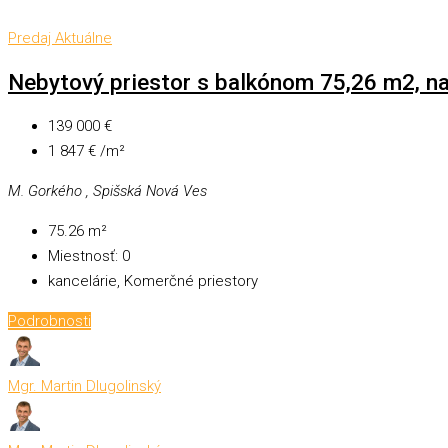
Predaj
Aktuálne
Nebytový priestor s balkónom 75,26 m2, na 
139 000 €
1 847 € /m²
M. Gorkého , Spišská Nová Ves
75.26
m²
Miestnosť:
0
kancelárie, Komerčné priestory
Podrobnosti
Mgr. Martin Dlugolinský