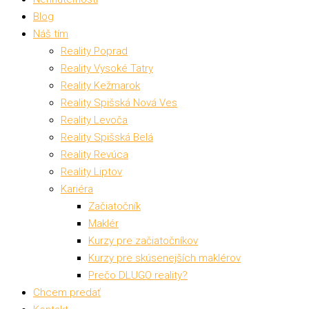
Blog
Náš tím
Reality Poprad
Reality Vysoké Tatry
Reality Kežmarok
Reality Spišská Nová Ves
Reality Levoča
Reality Spišská Belá
Reality Revúca
Reality Liptov
Kariéra
Začiatočník
Maklér
Kurzy pre začiatočníkov
Kurzy pre skúsenejších maklérov
Prečo DLUGO reality?
Chcem predať