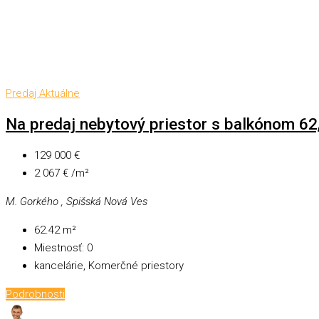
Predaj
Aktuálne
Na predaj nebytový priestor s balkónom 62
129 000 €
2 067 € /m²
M. Gorkého , Spišská Nová Ves
62.42
m²
Miestnosť:
0
kancelárie, Komerčné priestory
Podrobnosti