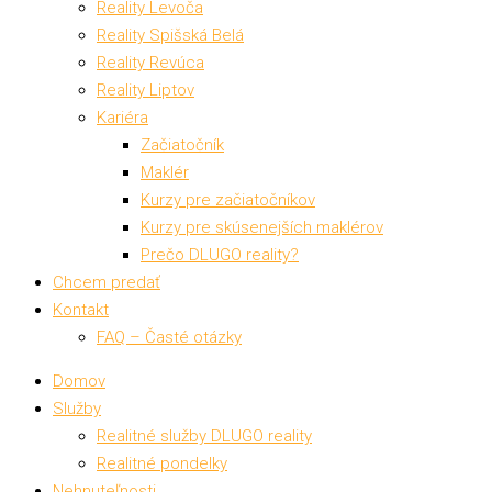
Reality Levoča
Reality Spišská Belá
Reality Revúca
Reality Liptov
Kariéra
Začiatočník
Maklér
Kurzy pre začiatočníkov
Kurzy pre skúsenejších maklérov
Prečo DLUGO reality?
Chcem predať
Kontakt
FAQ – Časté otázky
Domov
Služby
Realitné služby DLUGO reality
Realitné pondelky
Nehnuteľnosti