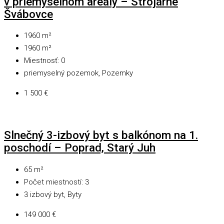
v priemyselnom areály – Strojárne
Švábovce
1960
m²
1960
m²
Miestnosť:
0
priemyselný pozemok, Pozemky
1 500 €
Slnečný 3-izbový byt s balkónom na 1.
poschodí – Poprad, Starý Juh
65
m²
Počet miestností:
3
3 izbový byt, Byty
149 000 €