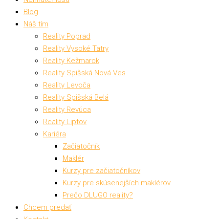
Blog
Náš tím
Reality Poprad
Reality Vysoké Tatry
Reality Kežmarok
Reality Spišská Nová Ves
Reality Levoča
Reality Spišská Belá
Reality Revúca
Reality Liptov
Kariéra
Začiatočník
Maklér
Kurzy pre začiatočníkov
Kurzy pre skúsenejších maklérov
Prečo DLUGO reality?
Chcem predať