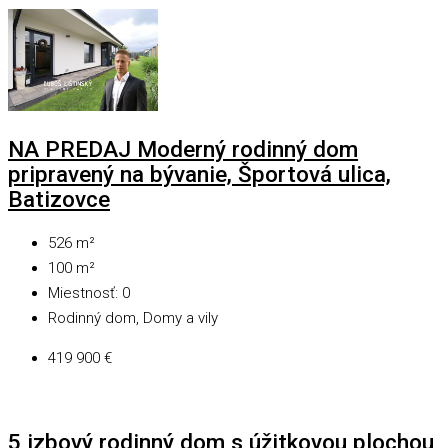
NA PREDAJ Moderný rodinný dom
pripravený na bývanie, Športová ulica,
Batizovce
526
m²
100
m²
Miestnosť:
0
Rodinný dom, Domy a vily
419 900 €
5 izbový rodinný dom s úžitkovou plochou