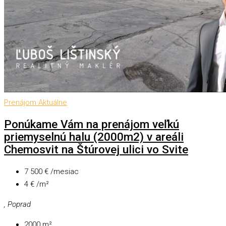
Prenájom
Aktuálne
Ponúkame Vám na prenájom veľkú
priemyselnú halu (2000m2) v areáli
Chemosvit na Štúrovej ulici vo Svite
7 500 € /mesiac
4 € /m²
, Poprad
2000
m²