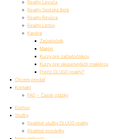
Reality Levoča
Reality Spišská Belá
Reality Revúca
Reality Liptov
Kariéra
Začiatočník
Maklér
Kurzy pre začiatočníkov
Kurzy pre skúsenejších maklérov
Prečo DLUGO reality?
Chcem predať
Kontakt
FAQ – Časté otázky
Domov
Služby
Realitné služby DLUGO reality
Realitné pondelky
Nehnuteľnosti