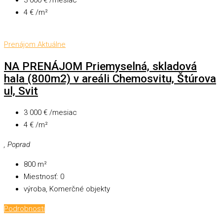
3 000 € /mesiac
4 € /m²
Prenájom
Aktuálne
NA PRENÁJOM Priemyselná, skladová
hala (800m2) v areáli Chemosvitu, Štúrova
ul, Svit
3 000 € /mesiac
4 € /m²
, Poprad
800
m²
Miestnosť:
0
výroba, Komerčné objekty
Podrobnosti