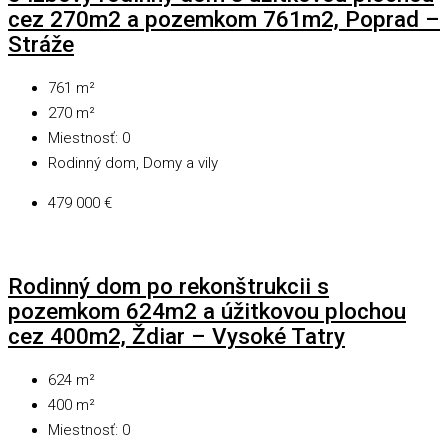
cez 270m2 a pozemkom 761m2, Poprad –
Stráže
761
m²
270
m²
Miestnosť:
0
Rodinný dom, Domy a vily
479 000 €
Rodinný dom po rekonštrukcii s
pozemkom 624m2 a úžitkovou plochou
cez 400m2, Ždiar – Vysoké Tatry
624
m²
400
m²
Miestnosť:
0