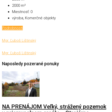
2000
m²
Miestnosť:
0
výroba, Komerčné objekty
Podrobnosti
Mgr. Ľuboš Lištinský
Mgr. Ľuboš Lištinský
Naposledy pozerané ponuky
NA PRENÁJOM Veľký, strážený pozemok