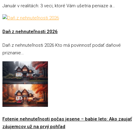
Január v realitách: 3 veci, ktoré Vám ušetria peniaze a…
Daň z nehnuteľnosti 2026
Daň z nehnuteľnosti 2026 Kto má povinnosť podať daňové
priznanie…
Fotenie nehnuteľnosti počas jesene – babie leto: Ako zaujať
záujemcov už na prvý pohľad