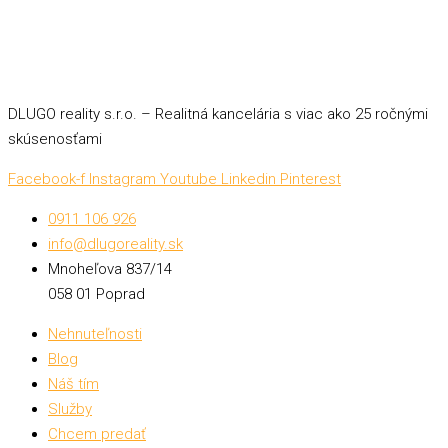
DLUGO reality s.r.o. – Realitná kancelária s viac ako 25 ročnými
skúsenosťami
Facebook-f
Instagram
Youtube
Linkedin
Pinterest
0911 106 926
info@dlugoreality.sk
Mnoheľova 837/14
058 01 Poprad
Nehnuteľnosti
Blog
Náš tím
Služby
Chcem predať