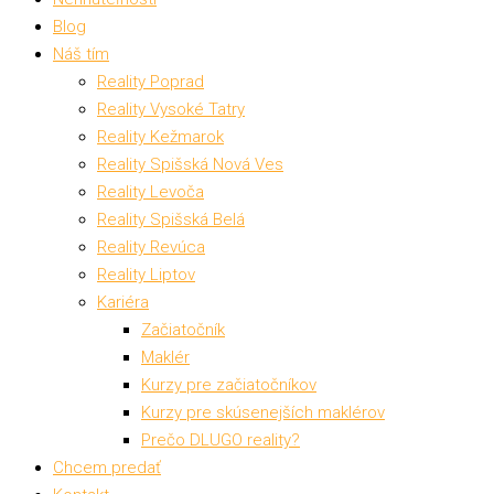
Blog
Náš tím
Reality Poprad
Reality Vysoké Tatry
Reality Kežmarok
Reality Spišská Nová Ves
Reality Levoča
Reality Spišská Belá
Reality Revúca
Reality Liptov
Kariéra
Začiatočník
Maklér
Kurzy pre začiatočníkov
Kurzy pre skúsenejších maklérov
Prečo DLUGO reality?
Chcem predať