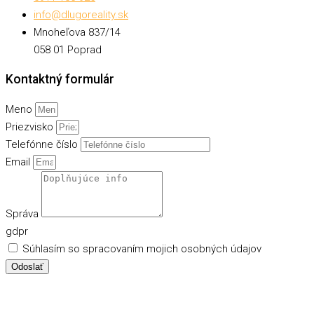
info@dlugoreality.sk
Mnoheľova 837/14
058 01 Poprad
Kontaktný formulár
Meno
Priezvisko
Telefónne číslo
Email
Správa
gdpr
Súhlasím so spracovaním mojich osobných údajov
Odoslať