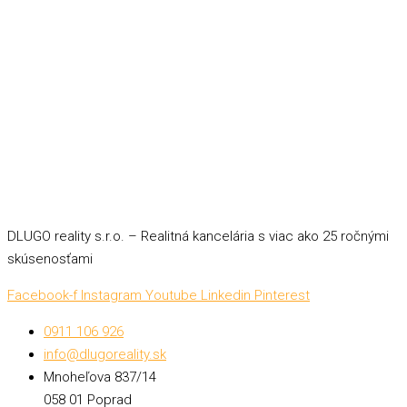
DLUGO reality s.r.o. – Realitná kancelária s viac ako 25 ročnými
skúsenosťami
Facebook-f
Instagram
Youtube
Linkedin
Pinterest
0911 106 926
info@dlugoreality.sk
Mnoheľova 837/14
058 01 Poprad