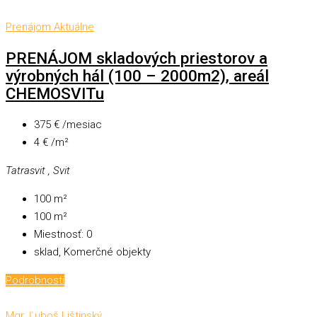
Prenájom
Aktuálne
PRENÁJOM skladových priestorov a
výrobných hál (100 – 2000m2), areál
CHEMOSVITu
375 € /mesiac
4 € /m²
Tatrasvit , Svit
100
m²
100
m²
Miestnosť:
0
sklad, Komerčné objekty
Podrobnosti
Mgr. Ľuboš Lištinský