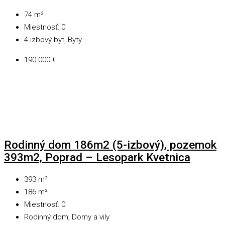
74
m²
Miestnosť:
0
4 izbový byt, Byty
190 000 €
Rodinný dom 186m2 (5-izbový), pozemok
393m2, Poprad – Lesopark Kvetnica
393
m²
186
m²
Miestnosť:
0
Rodinný dom, Domy a vily