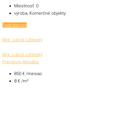
Miestnosť:
0
výroba, Komerčné objekty
Podrobnosti
Mgr. Ľuboš Lištinský
Mgr. Ľuboš Lištinský
Prenájom
Aktuálne
850 € /mesiac
8 € /m²