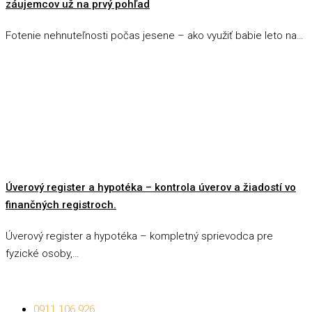
záujemcov už na prvý pohľad
Fotenie nehnuteľnosti počas jesene – ako využiť babie leto na…
Úverový register a hypotéka – kontrola úverov a žiadostí vo
finančných registroch.
Úverový register a hypotéka – kompletný sprievodca pre
fyzické osoby,…
0911 106 926