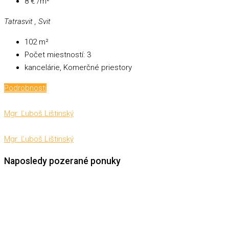
8 € /m²
Tatrasvit , Svit
102
m²
Počet miestností:
3
kancelárie, Komerčné priestory
Podrobnosti
Mgr. Ľuboš Lištinský
Mgr. Ľuboš Lištinský
Naposledy pozerané ponuky