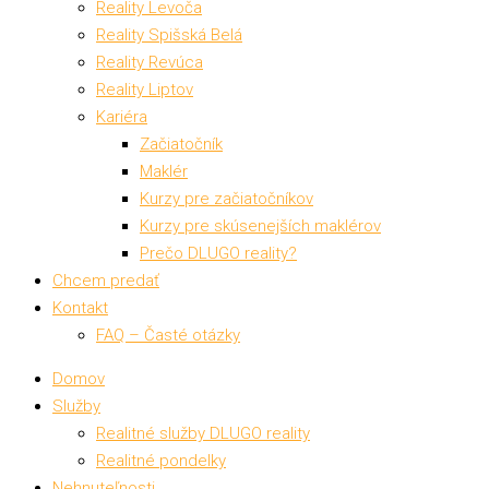
Reality Levoča
Reality Spišská Belá
Reality Revúca
Reality Liptov
Kariéra
Začiatočník
Maklér
Kurzy pre začiatočníkov
Kurzy pre skúsenejších maklérov
Prečo DLUGO reality?
Chcem predať
Kontakt
FAQ – Časté otázky
Domov
Služby
Realitné služby DLUGO reality
Realitné pondelky
Nehnuteľnosti