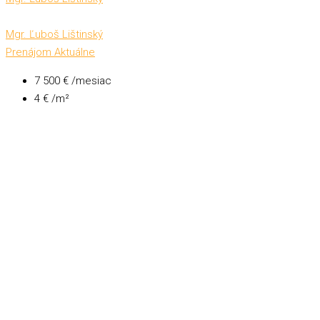
Mgr. Ľuboš Lištinský
Prenájom
Aktuálne
7 500 € /mesiac
4 € /m²