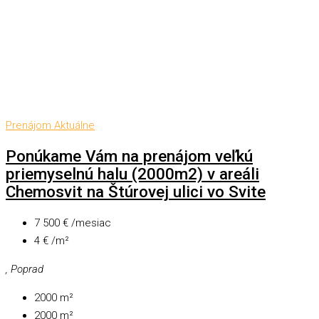
Prenájom
Aktuálne
Ponúkame Vám na prenájom veľkú
priemyselnú halu (2000m2) v areáli
Chemosvit na Štúrovej ulici vo Svite
7 500 € /mesiac
4 € /m²
, Poprad
2000
m²
2000
m²