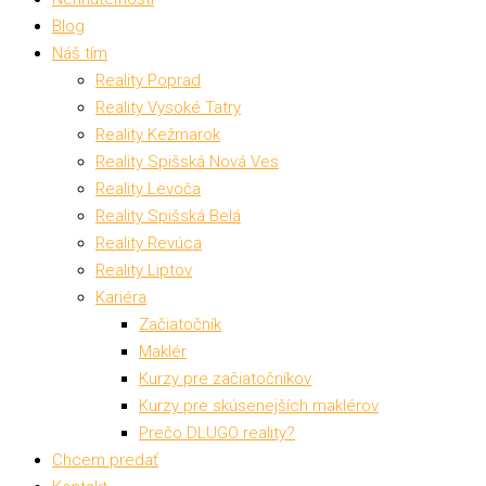
Blog
Náš tím
Reality Poprad
Reality Vysoké Tatry
Reality Kežmarok
Reality Spišská Nová Ves
Reality Levoča
Reality Spišská Belá
Reality Revúca
Reality Liptov
Kariéra
Začiatočník
Maklér
Kurzy pre začiatočníkov
Kurzy pre skúsenejších maklérov
Prečo DLUGO reality?
Chcem predať