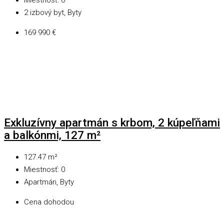
Miestnosť:
0
2 izbový byt, Byty
169 990 €
Exkluzívny apartmán s krbom, 2 kúpeľňami
a balkónmi, 127 m²
127.47
m²
Miestnosť:
0
Apartmán, Byty
Cena dohodou