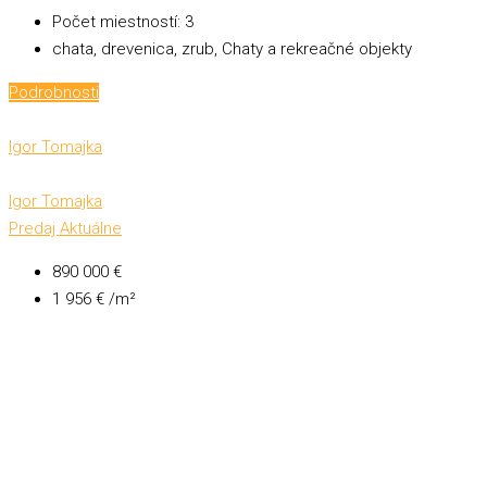
Počet miestností:
3
chata, drevenica, zrub, Chaty a rekreačné objekty
Podrobnosti
Igor Tomajka
Igor Tomajka
Predaj
Aktuálne
890 000 €
1 956 € /m²