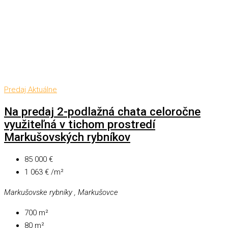
Predaj
Aktuálne
Na predaj 2-podlažná chata celoročne
využiteľná v tichom prostredí
Markušovských rybníkov
85 000 €
1 063 € /m²
Markušovske rybníky , Markušovce
700
m²
80
m²