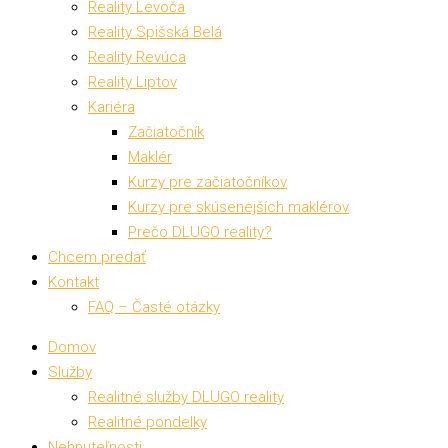
Reality Levoča
Reality Spišská Belá
Reality Revúca
Reality Liptov
Kariéra
Začiatočník
Maklér
Kurzy pre začiatočníkov
Kurzy pre skúsenejších maklérov
Prečo DLUGO reality?
Chcem predať
Kontakt
FAQ – Časté otázky
Domov
Služby
Realitné služby DLUGO reality
Realitné pondelky
Nehnuteľnosti