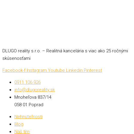
DLUGO reality s.r.o. – Realitná kancelária s viac ako 25 ročnými
skúsenosťami
Facebook-f
Instagram
Youtube
Linkedin
Pinterest
0911 106 926
info@dlugoreality.sk
Mnoheľova 837/14
058 01 Poprad
Nehnuteľnosti
Blog
Náš tím