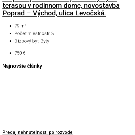
terasou v rodinnom dome, novostavba
Poprad – Východ, ulica Levočská.
79
m²
Počet miestností:
3
3 izbový byt, Byty
750 €
Najnovšie články
Predaj nehnuteľnosti po rozvode