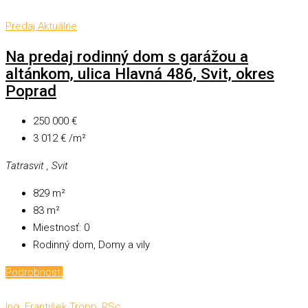
Predaj
Aktuálne
Na predaj rodinný dom s garážou a
altánkom, ulica Hlavná 486, Svit, okres
Poprad
250 000 €
3 012 € /m²
Tatrasvit , Svit
829
m²
83
m²
Miestnosť:
0
Rodinný dom, Domy a vily
Podrobnosti
Ing. František Tropp, RSc.