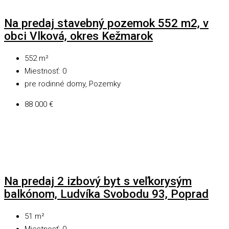
Na predaj stavebný pozemok 552 m2, v
obci Vlková, okres Kežmarok
552
m²
Miestnosť:
0
pre rodinné domy, Pozemky
88 000 €
Na predaj 2 izbový byt s veľkorysým
balkónom, Ludvíka Svobodu 93, Poprad
51
m²