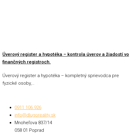
Úverový register a hypotéka – kontrola úverov a žiadostí vo
finančných registroch.
Úverový register a hypotéka – kompletný sprievodca pre
fyzické osoby,…
0911 106 926
info@dlugoreality.sk
Mnoheľova 837/14
058 01 Poprad