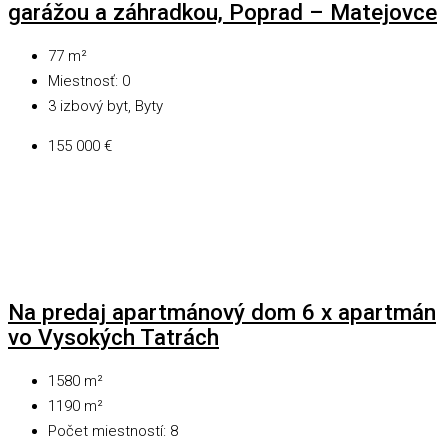
garážou a záhradkou, Poprad – Matejovce
77
m²
Miestnosť:
0
3 izbový byt, Byty
155 000 €
Na predaj apartmánový dom 6 x apartmán
vo Vysokých Tatrách
1580
m²
1190
m²
Počet miestností:
8