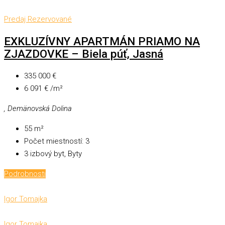
Predaj
Rezervované
EXKLUZÍVNY APARTMÁN PRIAMO NA
ZJAZDOVKE – Biela púť, Jasná
335 000 €
6 091 € /m²
, Demänovská Dolina
55
m²
Počet miestností:
3
3 izbový byt, Byty
Podrobnosti
Igor Tomajka
Igor Tomajka