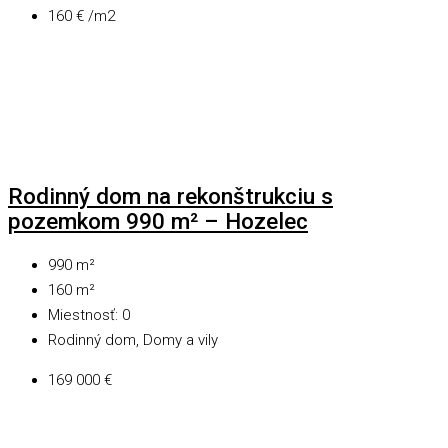
160 € /m2
Rodinný dom na rekonštrukciu s
pozemkom 990 m² – Hozelec
990
m²
160
m²
Miestnosť:
0
Rodinný dom, Domy a vily
169 000 €