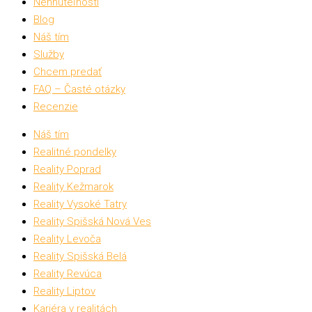
Nehnuteľnosti
Blog
Náš tím
Služby
Chcem predať
FAQ – Časté otázky
Recenzie
Náš tím
Realitné pondelky
Reality Poprad
Reality Kežmarok
Reality Vysoké Tatry
Reality Spišská Nová Ves
Reality Levoča
Reality Spišská Belá
Reality Revúca
Reality Liptov
Kariéra v realitách