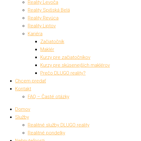
Reality Levoča
Reality Spišská Belá
Reality Revúca
Reality Liptov
Kariéra
Začiatočník
Maklér
Kurzy pre začiatočníkov
Kurzy pre skúsenejších maklérov
Prečo DLUGO reality?
Chcem predať
Kontakt
FAQ – Časté otázky
Domov
Služby
Realitné služby DLUGO reality
Realitné pondelky
Nehnuteľnosti