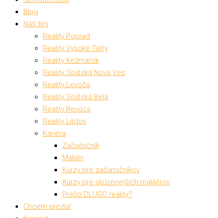
Blog
Náš tím
Reality Poprad
Reality Vysoké Tatry
Reality Kežmarok
Reality Spišská Nová Ves
Reality Levoča
Reality Spišská Belá
Reality Revúca
Reality Liptov
Kariéra
Začiatočník
Maklér
Kurzy pre začiatočníkov
Kurzy pre skúsenejších maklérov
Prečo DLUGO reality?
Chcem predať