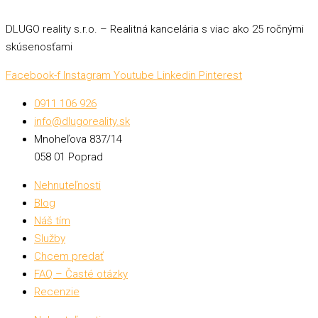
DLUGO reality s.r.o. – Realitná kancelária s viac ako 25 ročnými
skúsenosťami
Facebook-f
Instagram
Youtube
Linkedin
Pinterest
0911 106 926
info@dlugoreality.sk
Mnoheľova 837/14
058 01 Poprad
Nehnuteľnosti
Blog
Náš tím
Služby
Chcem predať
FAQ – Časté otázky
Recenzie