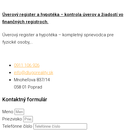
Úverový register a hypotéka – kontrola úverov a žiadostí vo
finančných registroch.
Úverový register a hypotéka – kompletný sprievodca pre
fyzické osoby,…
0911 106 926
info@dlugoreality.sk
Mnoheľova 837/14
058 01 Poprad
Kontaktný formulár
Meno
Priezvisko
Telefónne číslo