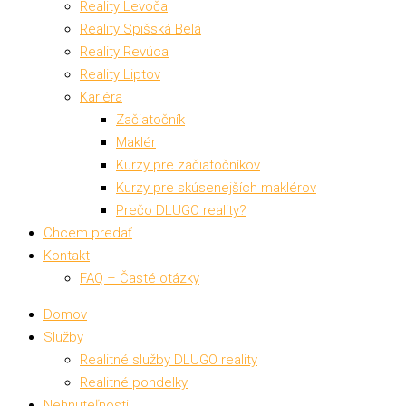
Reality Levoča
Reality Spišská Belá
Reality Revúca
Reality Liptov
Kariéra
Začiatočník
Maklér
Kurzy pre začiatočníkov
Kurzy pre skúsenejších maklérov
Prečo DLUGO reality?
Chcem predať
Kontakt
FAQ – Časté otázky
Domov
Služby
Realitné služby DLUGO reality
Realitné pondelky
Nehnuteľnosti