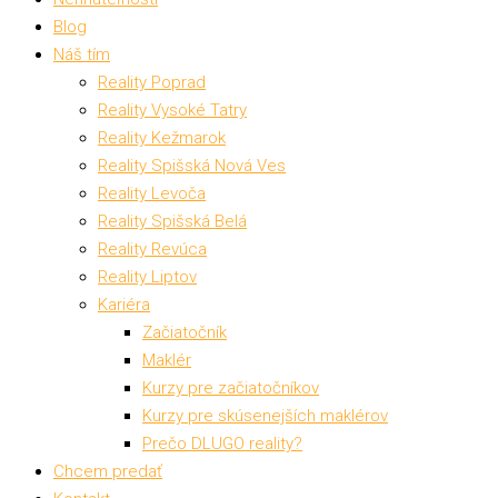
Blog
Náš tím
Reality Poprad
Reality Vysoké Tatry
Reality Kežmarok
Reality Spišská Nová Ves
Reality Levoča
Reality Spišská Belá
Reality Revúca
Reality Liptov
Kariéra
Začiatočník
Maklér
Kurzy pre začiatočníkov
Kurzy pre skúsenejších maklérov
Prečo DLUGO reality?
Chcem predať