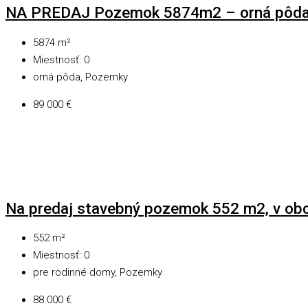
NA PREDAJ Pozemok 5874m2 – orná pôda,
5874
m²
Miestnosť:
0
orná pôda, Pozemky
89 000 €
Na predaj stavebný pozemok 552 m2, v obc
552
m²
Miestnosť:
0
pre rodinné domy, Pozemky
88 000 €