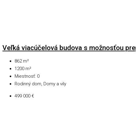
Veľká viacúčelová budova s možnosťou prep
862
m²
1200
m²
Miestnosť:
0
Rodinný dom, Domy a vily
499 000 €