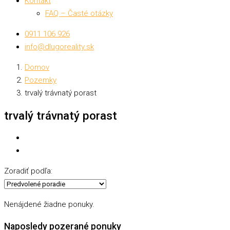
Kontakt
FAQ – Časté otázky
0911 106 926
info@dlugoreality.sk
Domov
Pozemky
trvalý trávnatý porast
trvalý trávnatý porast
Zoradiť podľa:
Nenájdené žiadne ponuky.
Naposledy pozerané ponuky