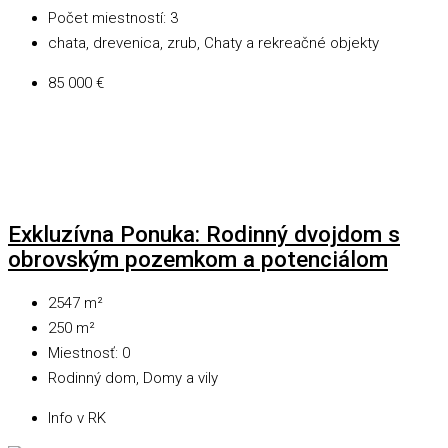
Počet miestností:
3
chata, drevenica, zrub, Chaty a rekreačné objekty
85 000 €
Exkluzívna Ponuka: Rodinný dvojdom s
obrovským pozemkom a potenciálom
2547
m²
250
m²
Miestnosť:
0
Rodinný dom, Domy a vily
Info v RK