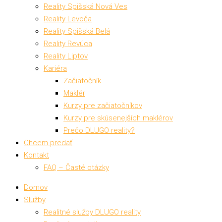
Reality Spišská Nová Ves
Reality Levoča
Reality Spišská Belá
Reality Revúca
Reality Liptov
Kariéra
Začiatočník
Maklér
Kurzy pre začiatočníkov
Kurzy pre skúsenejších maklérov
Prečo DLUGO reality?
Chcem predať
Kontakt
FAQ – Časté otázky
Domov
Služby
Realitné služby DLUGO reality