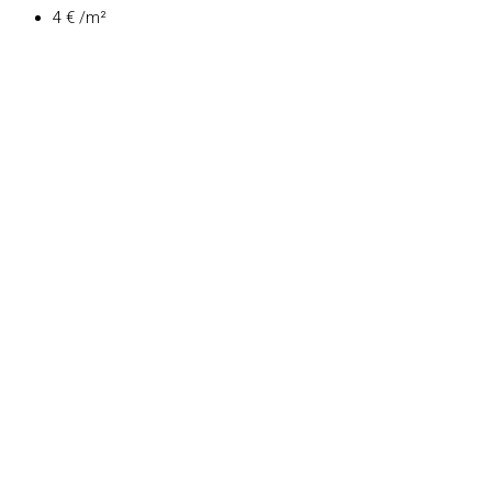
4 € /m²