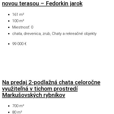
novou terasou – Fedorkin jarok
161
m²
100
m²
Miestnosť:
0
chata, drevenica, zrub, Chaty a rekreačné objekty
99 000 €
Na predaj 2-podlažná chata celoročne
využiteľná v tichom prostredí
Markušovských rybníkov
700
m²
80
m²