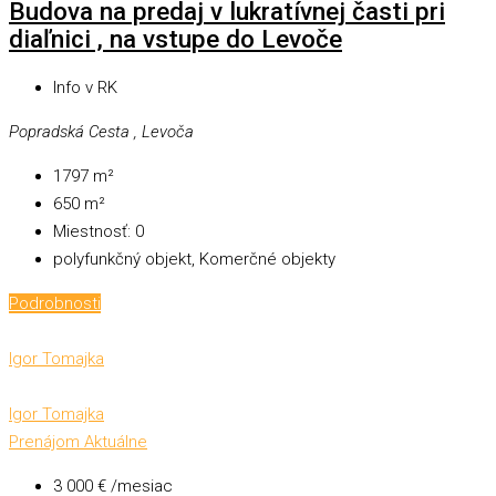
Budova na predaj v lukratívnej časti pri
diaľnici , na vstupe do Levoče
Info v RK
Popradská Cesta , Levoča
1797
m²
650
m²
Miestnosť:
0
polyfunkčný objekt, Komerčné objekty
Podrobnosti
Igor Tomajka
Igor Tomajka
Prenájom
Aktuálne
3 000 € /mesiac