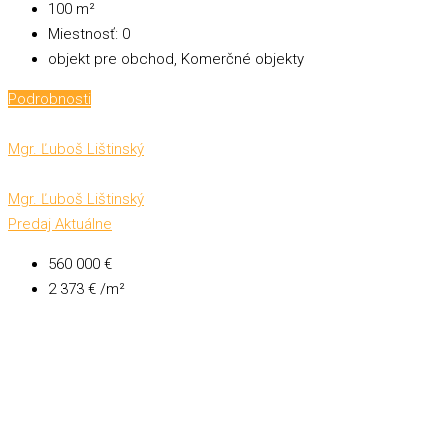
100
m²
Miestnosť:
0
objekt pre obchod, Komerčné objekty
Podrobnosti
Mgr. Ľuboš Lištinský
Mgr. Ľuboš Lištinský
Predaj
Aktuálne
560 000 €
2 373 € /m²