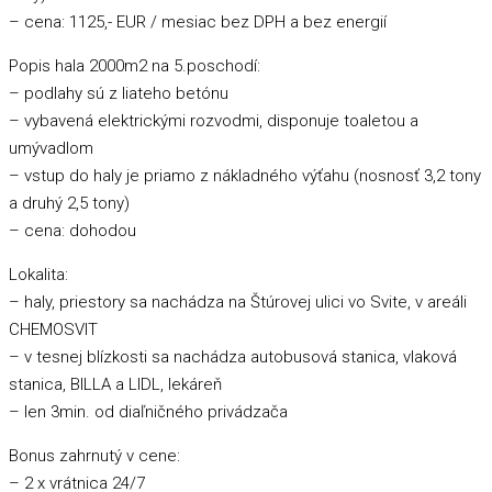
– cena: 1125,- EUR / mesiac bez DPH a bez energií
Popis hala 2000m2 na 5.poschodí:
– podlahy sú z liateho betónu
– vybavená elektrickými rozvodmi, disponuje toaletou a
umývadlom
– vstup do haly je priamo z nákladného výťahu (nosnosť 3,2 tony
a druhý 2,5 tony)
– cena: dohodou
Lokalita:
– haly, priestory sa nachádza na Štúrovej ulici vo Svite, v areáli
CHEMOSVIT
– v tesnej blízkosti sa nachádza autobusová stanica, vlaková
stanica, BILLA a LIDL, lekáreň
– len 3min. od diaľničného privádzača
Bonus zahrnutý v cene:
– 2 x vrátnica 24/7