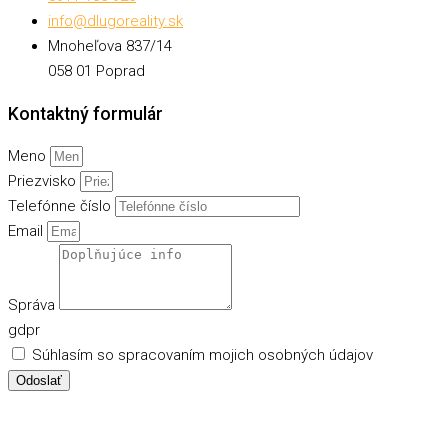
info@dlugoreality.sk
Mnoheľova 837/14
058 01 Poprad
Kontaktný formulár
Meno
Priezvisko
Telefónne číslo
Email
Správa
gdpr
Súhlasím so spracovaním mojich osobných údajov
Odoslať