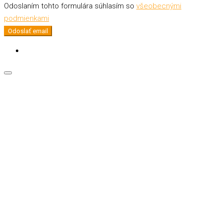
Odoslaním tohto formulára súhlasím so
všeobecnými
podmienkami
Odoslať email