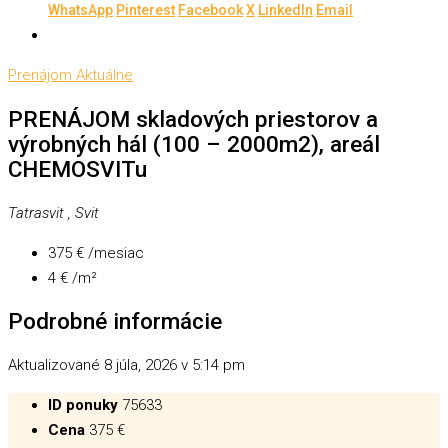
WhatsApp
Pinterest
Facebook
X
LinkedIn
Email
Prenájom
Aktuálne
PRENÁJOM skladových priestorov a
výrobných hál (100 – 2000m2), areál
CHEMOSVITu
Tatrasvit , Svit
375 € /mesiac
4 € /m²
Podrobné informácie
Aktualizované 8 júla, 2026 v 5:14 pm
ID ponuky
75633
Cena
375 €