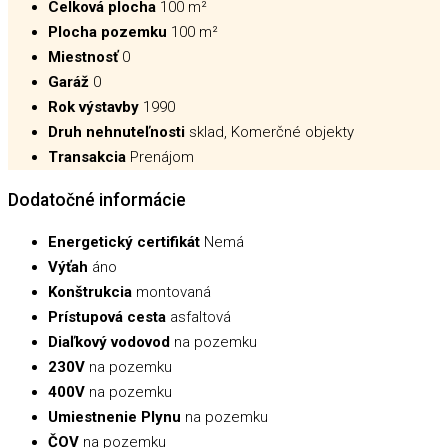
Celková plocha
100 m²
Plocha pozemku
100 m²
Miestnosť
0
Garáž
0
Rok výstavby
1990
Druh nehnuteľnosti
sklad, Komerčné objekty
Transakcia
Prenájom
Dodatočné informácie
Energetický certifikát
Nemá
Výťah
áno
Konštrukcia
montovaná
Prístupová cesta
asfaltová
Diaľkový vodovod
na pozemku
230V
na pozemku
400V
na pozemku
Umiestnenie Plynu
na pozemku
ČOV
na pozemku