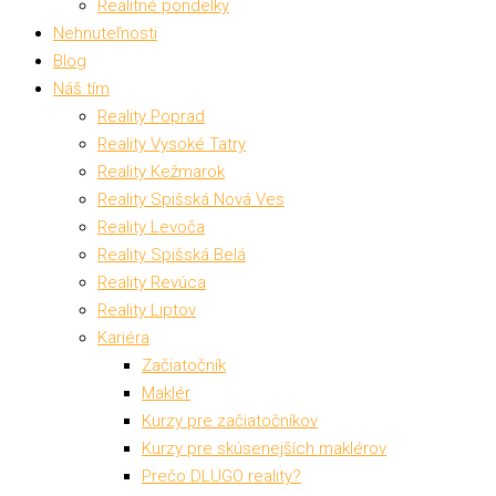
Realitné pondelky
Nehnuteľnosti
Blog
Náš tím
Reality Poprad
Reality Vysoké Tatry
Reality Kežmarok
Reality Spišská Nová Ves
Reality Levoča
Reality Spišská Belá
Reality Revúca
Reality Liptov
Kariéra
Začiatočník
Maklér
Kurzy pre začiatočníkov
Kurzy pre skúsenejších maklérov
Prečo DLUGO reality?