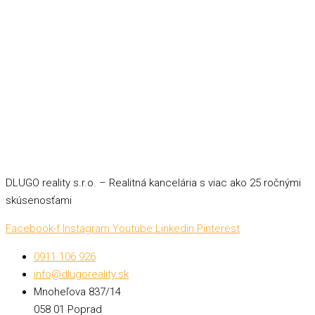
DLUGO reality s.r.o. – Realitná kancelária s viac ako 25 ročnými
skúsenosťami
Facebook-f
Instagram
Youtube
Linkedin
Pinterest
0911 106 926
info@dlugoreality.sk
Mnoheľova 837/14
058 01 Poprad