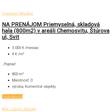
Prenájom
Aktuálne
NA PRENÁJOM Priemyselná, skladová
hala (800m2) v areáli Chemosvitu, Štúrova
ul, Svit
3 000 € /mesiac
4 € /m²
, Poprad
800
m²
Miestnosť:
0
výroba, Komerčné objekty
Podrobnosti
Mgr. Ľuboš Lištinský