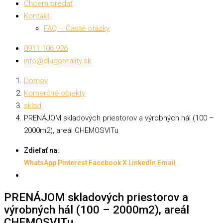
Chcem predať
Kontakt
FAQ – Časté otázky
0911 106 926
info@dlugoreality.sk
Domov
Komerčné objekty
sklad
PRENÁJOM skladových priestorov a výrobných hál (100 –
2000m2), areál CHEMOSVITu
Zdieľať na:
WhatsApp
Pinterest
Facebook
X
LinkedIn
Email
PRENÁJOM skladových priestorov a
výrobných hál (100 – 2000m2), areál
CHEMOSVITu