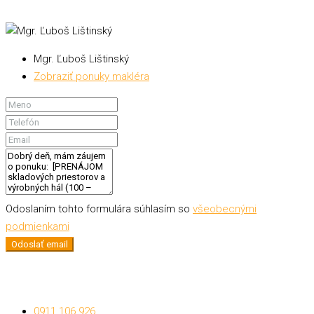
Mgr. Ľuboš Lištinský
Zobraziť ponuky makléra
Odoslaním tohto formulára súhlasím so
všeobecnými
podmienkami
Odoslať email
0911 106 926