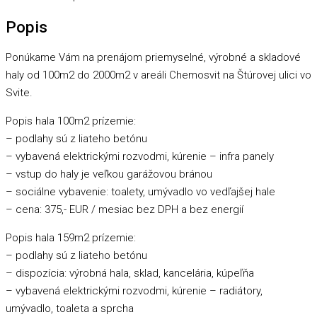
Popis
Ponúkame Vám na prenájom priemyselné, výrobné a skladové
haly od 100m2 do 2000m2 v areáli Chemosvit na Štúrovej ulici vo
Svite.
Popis hala 100m2 prízemie:
– podlahy sú z liateho betónu
– vybavená elektrickými rozvodmi, kúrenie – infra panely
– vstup do haly je veľkou garážovou bránou
– sociálne vybavenie: toalety, umývadlo vo vedľajšej hale
– cena: 375,- EUR / mesiac bez DPH a bez energií
Popis hala 159m2 prízemie:
– podlahy sú z liateho betónu
– dispozícia: výrobná hala, sklad, kancelária, kúpeľňa
– vybavená elektrickými rozvodmi, kúrenie – radiátory,
umývadlo, toaleta a sprcha