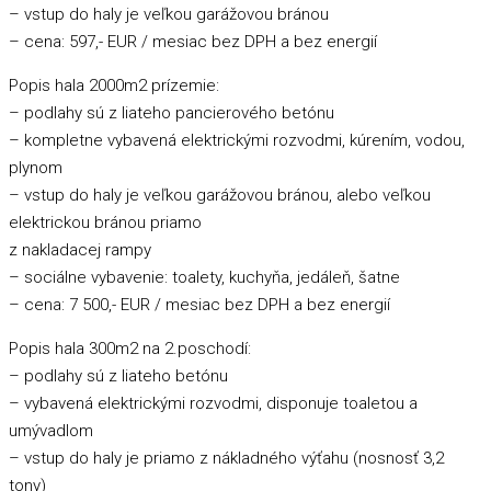
– vstup do haly je veľkou garážovou bránou
– cena: 597,- EUR / mesiac bez DPH a bez energií
Popis hala 2000m2 prízemie:
– podlahy sú z liateho pancierového betónu
– kompletne vybavená elektrickými rozvodmi, kúrením, vodou,
plynom
– vstup do haly je veľkou garážovou bránou, alebo veľkou
elektrickou bránou priamo
z nakladacej rampy
– sociálne vybavenie: toalety, kuchyňa, jedáleň, šatne
– cena: 7 500,- EUR / mesiac bez DPH a bez energií
Popis hala 300m2 na 2.poschodí:
– podlahy sú z liateho betónu
– vybavená elektrickými rozvodmi, disponuje toaletou a
umývadlom
– vstup do haly je priamo z nákladného výťahu (nosnosť 3,2
tony)