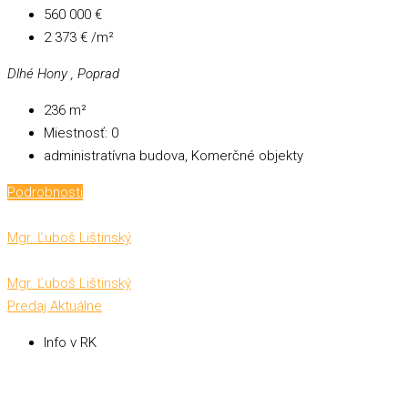
560 000 €
2 373 € /m²
Dlhé Hony , Poprad
236
m²
Miestnosť:
0
administratívna budova, Komerčné objekty
Podrobnosti
Mgr. Ľuboš Lištinský
Mgr. Ľuboš Lištinský
Predaj
Aktuálne
Info v RK