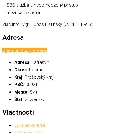
– SBS služba a neobmedzený prístup
– možnosť váženia
Viac info: Mgr. Ľuboš Lištinský (0914 111 999)
Adresa
Open on Google Maps
Adresa:
Tatrasvit
Okres:
Poprad
Kraj:
Prešovský kraj
PSČ:
05921
Mesto:
Svit
Štát:
Slovensko
Vlastnosti
Lokálne kúrenie
Nákladný výťah