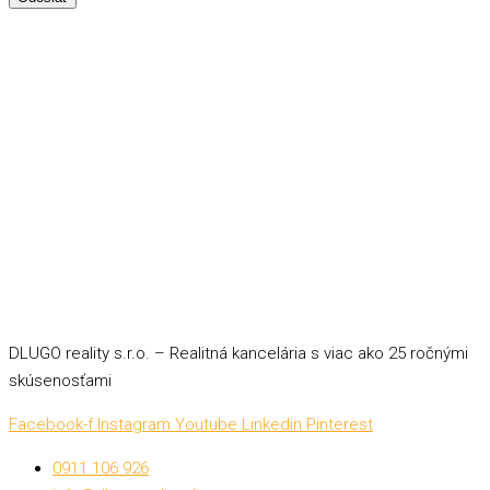
DLUGO reality s.r.o. – Realitná kancelária s viac ako 25 ročnými
skúsenosťami
Facebook-f
Instagram
Youtube
Linkedin
Pinterest
0911 106 926