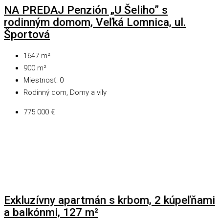
NA PREDAJ Penzión „U Šeliho” s
rodinným domom, Veľká Lomnica, ul.
Športová
1647
m²
900
m²
Miestnosť:
0
Rodinný dom, Domy a vily
775 000 €
Exkluzívny apartmán s krbom, 2 kúpeľňami
a balkónmi, 127 m²