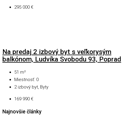
295 000 €
Na predaj 2 izbový byt s veľkorysým
balkónom, Ludvíka Svobodu 93, Poprad
51
m²
Miestnosť:
0
2 izbový byt, Byty
169 990 €
Najnovšie články