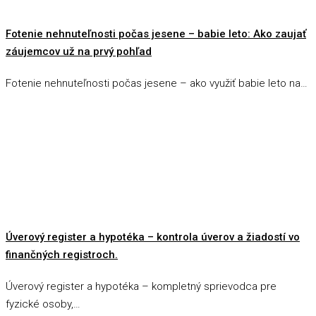
Fotenie nehnuteľnosti počas jesene – babie leto: Ako zaujať
záujemcov už na prvý pohľad
Fotenie nehnuteľnosti počas jesene – ako využiť babie leto na…
Úverový register a hypotéka – kontrola úverov a žiadostí vo
finančných registroch.
Úverový register a hypotéka – kompletný sprievodca pre
fyzické osoby,…