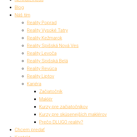
Blog
Náš tím
Reality Poprad
Reality Vysoké Tatry
Reality Kežmarok
Reality Spišská Nová Ves
Reality Levoča
Reality Spišská Belá
Reality Revúca
Reality Liptov
Kariéra
Začiatočník
Maklér
Kurzy pre začiatočníkov
Kurzy pre skúsenejších maklérov
Prečo DLUGO reality?
Chcem predať