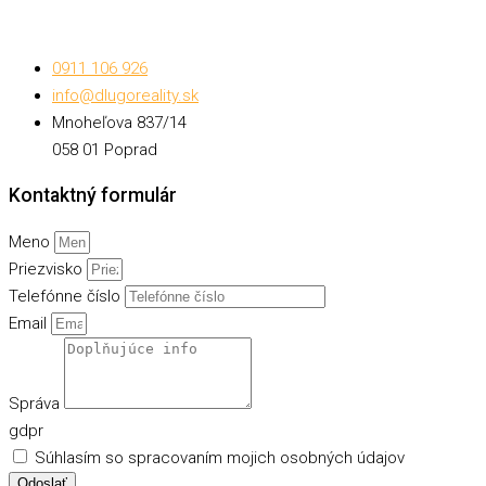
0911 106 926
info@dlugoreality.sk
Mnoheľova 837/14
058 01 Poprad
Kontaktný formulár
Meno
Priezvisko
Telefónne číslo
Email
Správa
gdpr
Súhlasím so spracovaním mojich osobných údajov
Odoslať