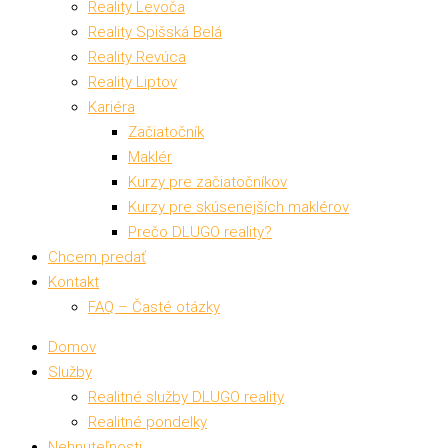
Reality Levoča
Reality Spišská Belá
Reality Revúca
Reality Liptov
Kariéra
Začiatočník
Maklér
Kurzy pre začiatočníkov
Kurzy pre skúsenejších maklérov
Prečo DLUGO reality?
Chcem predať
Kontakt
FAQ – Časté otázky
Domov
Služby
Realitné služby DLUGO reality
Realitné pondelky
Nehnuteľnosti