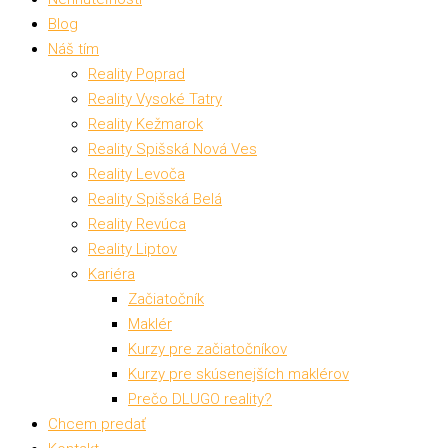
Blog
Náš tím
Reality Poprad
Reality Vysoké Tatry
Reality Kežmarok
Reality Spišská Nová Ves
Reality Levoča
Reality Spišská Belá
Reality Revúca
Reality Liptov
Kariéra
Začiatočník
Maklér
Kurzy pre začiatočníkov
Kurzy pre skúsenejších maklérov
Prečo DLUGO reality?
Chcem predať