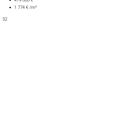
479 000 €
1 774 € /m²
32