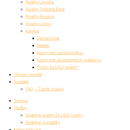
Reality Levoča
Reality Spišská Belá
Reality Revúca
Reality Liptov
Kariéra
Začiatočník
Maklér
Kurzy pre začiatočníkov
Kurzy pre skúsenejších maklérov
Prečo DLUGO reality?
Chcem predať
Kontakt
FAQ – Časté otázky
Domov
Služby
Realitné služby DLUGO reality
Realitné pondelky
Nehnuteľnosti