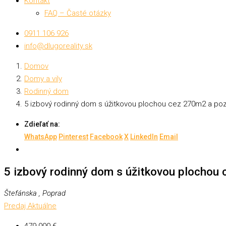
Kontakt
FAQ – Časté otázky
0911 106 926
info@dlugoreality.sk
Domov
Domy a vily
Rodinný dom
5 izbový rodinný dom s úžitkovou plochou cez 270m2 a p
Zdieľať na:
WhatsApp
Pinterest
Facebook
X
LinkedIn
Email
5 izbový rodinný dom s úžitkovou plocho
Štefánska , Poprad
Predaj
Aktuálne