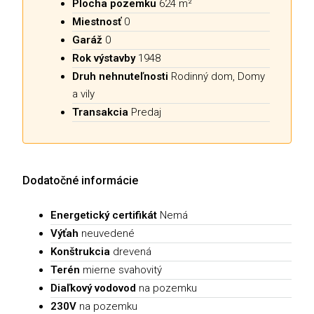
Plocha pozemku
624 m²
Miestnosť
0
Garáž
0
Rok výstavby
1948
Druh nehnuteľnosti
Rodinný dom, Domy
a vily
Transakcia
Predaj
Dodatočné informácie
Energetický certifikát
Nemá
Výťah
neuvedené
Konštrukcia
drevená
Terén
mierne svahovitý
Diaľkový vodovod
na pozemku
230V
na pozemku