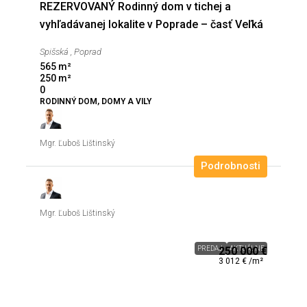
REZERVOVANÝ Rodinný dom v tichej a
vyhľadávanej lokalite v Poprade – časť Veľká
Spišská , Poprad
565
m²
250
m²
0
RODINNÝ DOM, DOMY A VILY
Mgr. Ľuboš Lištinský
Podrobnosti
Mgr. Ľuboš Lištinský
PREDAJ
250 000 €
AKTUÁLNE
3 012 € /m²