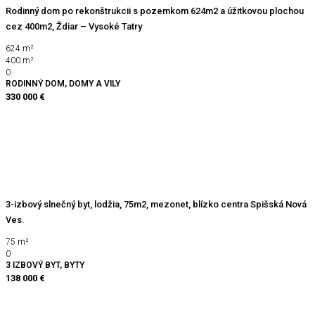
Rodinný dom po rekonštrukcii s pozemkom 624m2 a úžitkovou plochou
cez 400m2, Ždiar – Vysoké Tatry
624
m²
400
m²
0
RODINNÝ DOM, DOMY A VILY
330 000 €
3-izbový slnečný byt, lodžia, 75m2, mezonet, blízko centra Spišská Nová
Ves.
75
m²
0
3 IZBOVÝ BYT, BYTY
138 000 €