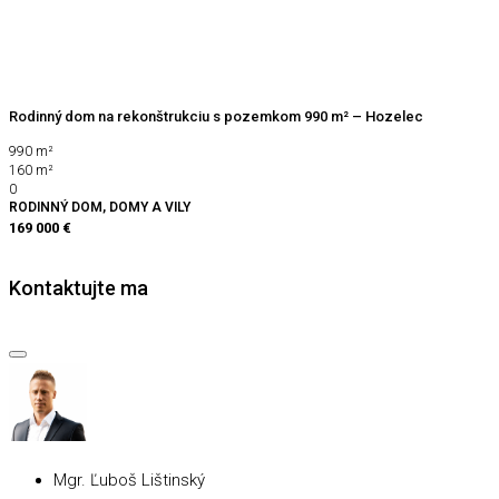
Rodinný dom na rekonštrukciu s pozemkom 990 m² – Hozelec
990
m²
160
m²
0
RODINNÝ DOM, DOMY A VILY
169 000 €
Kontaktujte ma
Mgr. Ľuboš Lištinský