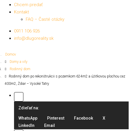
Chcem predať
Kontakt
FAQ – Časté otázky
0911 106 926
info@dlugoreality.sk
Domov
Domy a vily
Rodinný dom
Rodinný dom po rekonštrukcii s pozemkom 624m2 a úžitkovou plochou cez
400m2, Ždiar – Vysoké Tatry
Zdieľať na:
WhatsApp
Pinterest
Facebook
X
LinkedIn
Email