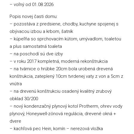
– voľný od 01.08.2026
Popis novej časti domu:
– pozostáva z predsiene, chodby, kuchyne spojenej s
obývacou izbou a krbom, šatník
– kúpeľňa so sprchovacím kútom, umývadlom, toaletou
a plus samostatná toaleta
– na poschodí sú dve izby
– v roku 2017 kompletná, moderná rekonštrukcia
– na tvárnice o hrúbke 20cm bola urobená drevená
konštrukcia, zateplený 10cm tvrdenej vaty z von a 5cm z
vnútra
– na drevenú konštrukciu osadený kvalitný zrubový
obklad 30/200
– nový kondenzačný plynový kotol Protherm, ohrev vody
plynový, Honeywell-zónová regulácia, drevené okná +
dvere
– kachľová pec Hein, komín – nerezová vložka