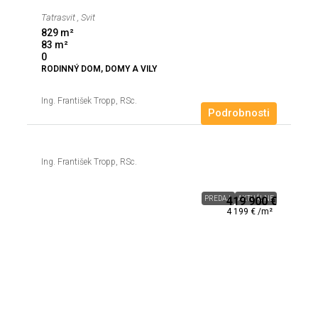
Tatrasvit , Svit
829
m²
83
m²
0
RODINNÝ DOM, DOMY A VILY
Ing. František Tropp, RSc.
Podrobnosti
Ing. František Tropp, RSc.
PREDAJ
419 900 €
AKTUÁLNE
4 199 € /m²