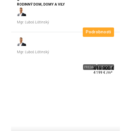
RODINNÝ DOM, DOMY A VILY
Mgr. Ľuboš Lištinský
Podrobnosti
Mgr. Ľuboš Lištinský
PREDAJ
419 900 €
AKTUÁLNE
4 199 € /m²