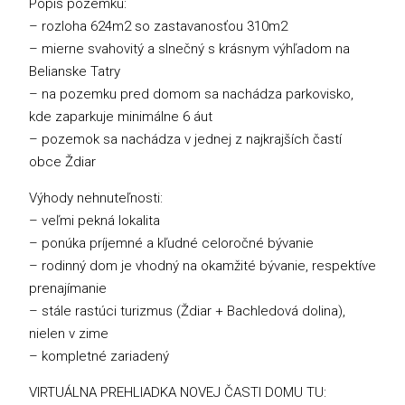
Popis pozemku:
– rozloha 624m2 so zastavanosťou 310m2
– mierne svahovitý a slnečný s krásnym výhľadom na
Belianske Tatry
– na pozemku pred domom sa nachádza parkovisko,
kde zaparkuje minimálne 6 áut
– pozemok sa nachádza v jednej z najkrajších častí
obce Ždiar
Výhody nehnuteľnosti:
– veľmi pekná lokalita
– ponúka príjemné a kľudné celoročné bývanie
– rodinný dom je vhodný na okamžité bývanie, respektíve
prenajímanie
– stále rastúci turizmus (Ždiar + Bachledová dolina),
nielen v zime
– kompletné zariadený
VIRTUÁLNA PREHLIADKA NOVEJ ČASTI DOMU TU: