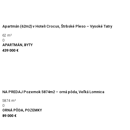
Apartmán (62m2) v Hoteli Crocus, Štrbské Pleso – Vysoké Tatry
62
m²
0
APARTMÁN, BYTY
439 000 €
NA PREDAJ Pozemok 5874m2 – orná pôda, Veľká Lomnica
5874
m²
0
ORNÁ PÔDA, POZEMKY
89 000 €