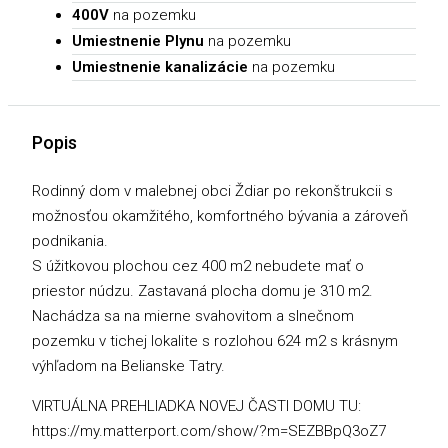
400V
na pozemku
Umiestnenie Plynu
na pozemku
Umiestnenie kanalizácie
na pozemku
Popis
Rodinný dom v malebnej obci Ždiar po rekonštrukcii s
možnosťou okamžitého, komfortného bývania a zároveň
podnikania.
S úžitkovou plochou cez 400 m2 nebudete mať o
priestor núdzu. Zastavaná plocha domu je 310 m2.
Nachádza sa na mierne svahovitom a slnečnom
pozemku v tichej lokalite s rozlohou 624 m2 s krásnym
výhľadom na Belianske Tatry.
VIRTUÁLNA PREHLIADKA NOVEJ ČASTI DOMU TU:
https://my.matterport.com/show/?m=SEZBBpQ3oZ7