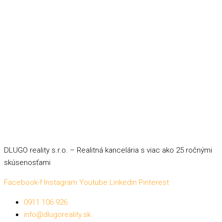
DLUGO reality s.r.o. – Realitná kancelária s viac ako 25 ročnými
skúsenosťami
Facebook-f
Instagram
Youtube
Linkedin
Pinterest
0911 106 926
info@dlugoreality.sk