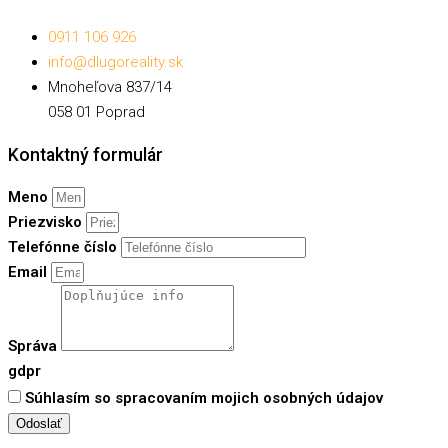
0911 106 926
info@dlugoreality.sk
Mnoheľova 837/14
058 01 Poprad
Kontaktný formulár
Meno
Priezvisko
Telefónne číslo
Email
Správa
gdpr
Súhlasím so spracovaním mojich osobných údajov
Odoslať