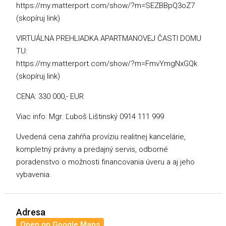
https://my.matterport.com/show/?m=SEZBBpQ3oZ7
(skopíruj link)
VIRTUÁLNA PREHLIADKA APARTMANOVEJ ČASTI DOMU
TU:
https://my.matterport.com/show/?m=FmvYmgNxGQk
(skopíruj link)
CENA: 330 000,- EUR
Viac info: Mgr. Ľuboš Lištinský 0914 111 999
Uvedená cena zahŕňa províziu realitnej kancelárie,
kompletný právny a predajný servis, odborné
poradenstvo o možnosti financovania úveru a aj jeho
vybavenia.
Adresa
Open on Google Maps