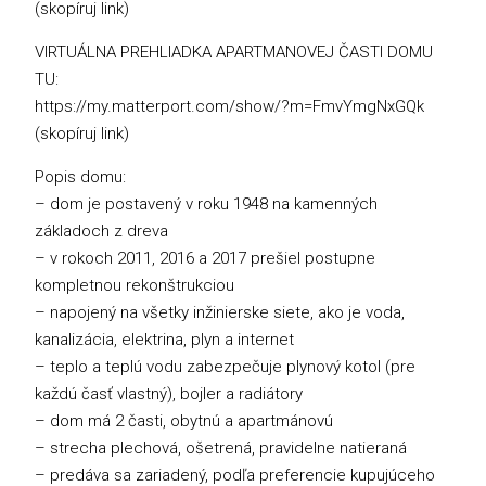
(skopíruj link)
VIRTUÁLNA PREHLIADKA APARTMANOVEJ ČASTI DOMU
TU:
https://my.matterport.com/show/?m=FmvYmgNxGQk
(skopíruj link)
Popis domu:
– dom je postavený v roku 1948 na kamenných
základoch z dreva
– v rokoch 2011, 2016 a 2017 prešiel postupne
kompletnou rekonštrukciou
– napojený na všetky inžinierske siete, ako je voda,
kanalizácia, elektrina, plyn a internet
– teplo a teplú vodu zabezpečuje plynový kotol (pre
každú časť vlastný), bojler a radiátory
– dom má 2 časti, obytnú a apartmánovú
– strecha plechová, ošetrená, pravidelne natieraná
– predáva sa zariadený, podľa preferencie kupujúceho