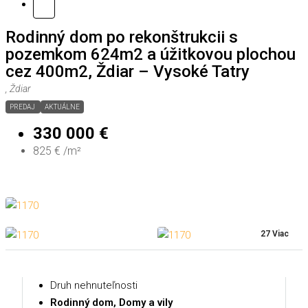
Rodinný dom po rekonštrukcii s
pozemkom 624m2 a úžitkovou plochou
cez 400m2, Ždiar – Vysoké Tatry
, Ždiar
PREDAJ
AKTUÁLNE
330 000 €
825 € /m²
27 Viac
Druh nehnuteľnosti
Rodinný dom, Domy a vily