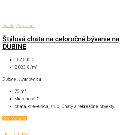
Predaj
Aktuálne
Štýlová chata na celoročné bývanie na
DUBINE
152 500 €
2 033 € /m²
Dubina , Hranovnica
75
m²
Miestnosť:
0
chata, drevenica, zrub, Chaty a rekreačné objekty
Podrobnosti
Igor Tomajka