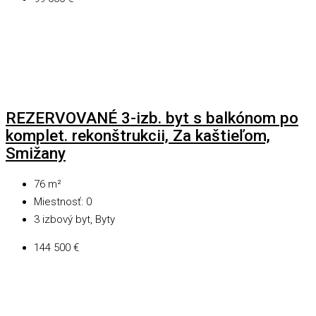
REZERVOVANÉ 3-izb. byt s balkónom po
komplet. rekonštrukcii, Za kaštieľom,
Smižany
76
m²
Miestnosť:
0
3 izbový byt, Byty
144 500 €