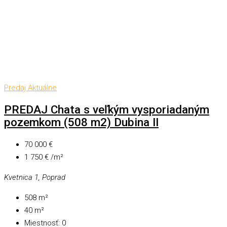
Predaj
Aktuálne
PREDAJ Chata s veľkým vysporiadaným
pozemkom (508 m2) Dubina II
70 000 €
1 750 € /m²
Kvetnica 1, Poprad
508
m²
40
m²
Miestnosť:
0