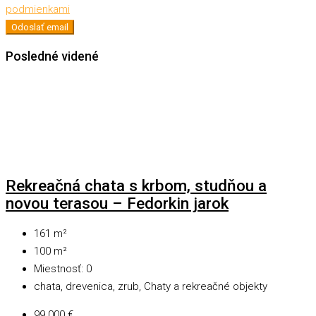
podmienkami
Odoslať email
Posledné videné
Rekreačná chata s krbom, studňou a
novou terasou – Fedorkin jarok
161
m²
100
m²
Miestnosť:
0
chata, drevenica, zrub, Chaty a rekreačné objekty
99 000 €