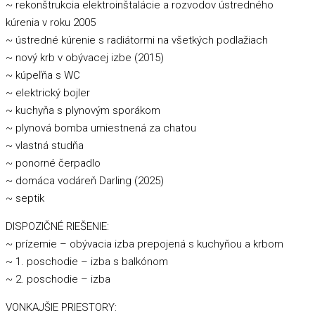
~ rekonštrukcia elektroinštalácie a rozvodov ústredného
kúrenia v roku 2005
~ ústredné kúrenie s radiátormi na všetkých podlažiach
~ nový krb v obývacej izbe (2015)
~ kúpeľňa s WC
~ elektrický bojler
~ kuchyňa s plynovým sporákom
~ plynová bomba umiestnená za chatou
~ vlastná studňa
~ ponorné čerpadlo
~ domáca vodáreň Darling (2025)
~ septik
DISPOZIČNÉ RIEŠENIE:
~ prízemie – obývacia izba prepojená s kuchyňou a krbom
~ 1. poschodie – izba s balkónom
~ 2. poschodie – izba
VONKAJŠIE PRIESTORY: