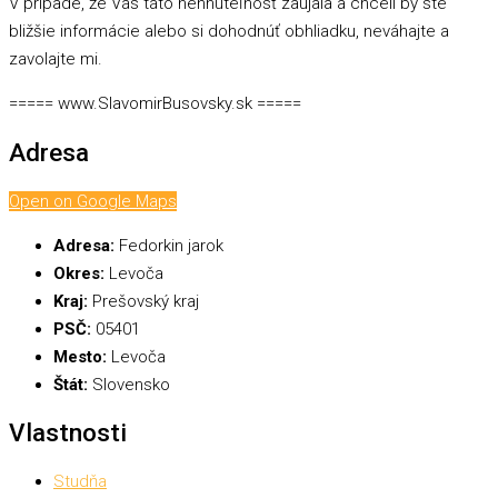
V prípade, že Vás táto nehnuteľnosť zaujala a chceli by ste
bližšie informácie alebo si dohodnúť obhliadku, neváhajte a
zavolajte mi.
===== www.SlavomirBusovsky.sk =====
Adresa
Open on Google Maps
Adresa:
Fedorkin jarok
Okres:
Levoča
Kraj:
Prešovský kraj
PSČ:
05401
Mesto:
Levoča
Štát:
Slovensko
Vlastnosti
Studňa