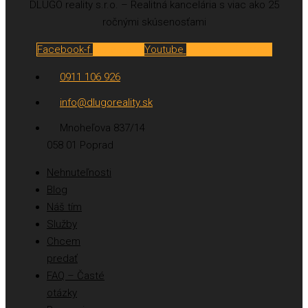
DLUGO reality s.r.o. – Realitná kancelária s viac ako 25
ročnými skúsenosťami
Facebook-f
Instagram
Youtube
Linkedin
Pinterest
0911 106 926
info@dlugoreality.sk
Mnoheľova 837/14
058 01 Poprad
Nehnuteľnosti
Blog
Náš tím
Služby
Chcem
predať
FAQ – Časté
otázky