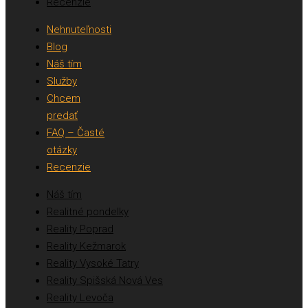
Recenzie
Nehnuteľnosti
Blog
Náš tím
Služby
Chcem
predať
FAQ – Časté
otázky
Recenzie
Náš tím
Realitné pondelky
Reality Poprad
Reality Kežmarok
Reality Vysoké Tatry
Reality Spišská Nová Ves
Reality Levoča