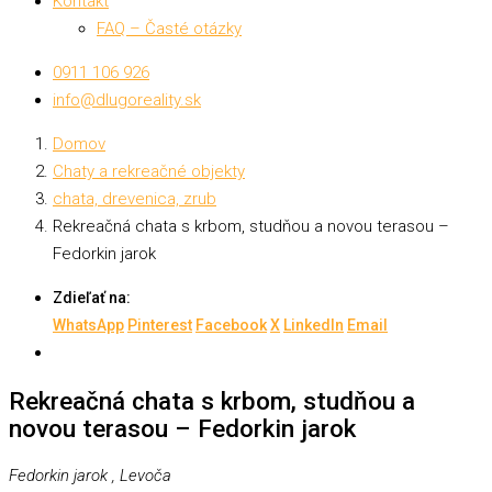
Kontakt
FAQ – Časté otázky
0911 106 926
info@dlugoreality.sk
Domov
Chaty a rekreačné objekty
chata, drevenica, zrub
Rekreačná chata s krbom, studňou a novou terasou –
Fedorkin jarok
Zdieľať na:
WhatsApp
Pinterest
Facebook
X
LinkedIn
Email
Rekreačná chata s krbom, studňou a
novou terasou – Fedorkin jarok
Fedorkin jarok , Levoča