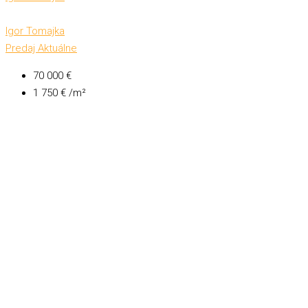
Igor Tomajka
Predaj
Aktuálne
70 000 €
1 750 € /m²