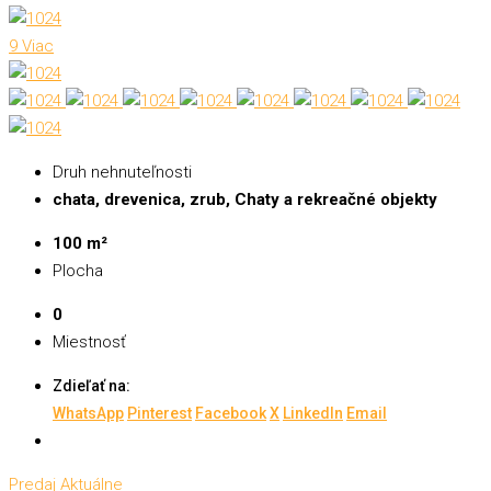
9 Viac
Druh nehnuteľnosti
chata, drevenica, zrub, Chaty a rekreačné objekty
100 m²
Plocha
0
Miestnosť
Zdieľať na:
WhatsApp
Pinterest
Facebook
X
LinkedIn
Email
Predaj
Aktuálne