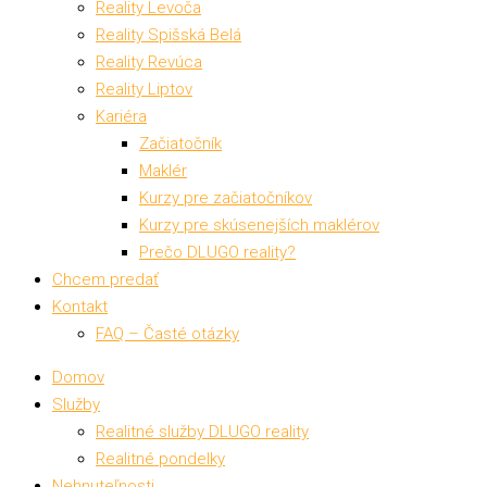
Reality Levoča
Reality Spišská Belá
Reality Revúca
Reality Liptov
Kariéra
Začiatočník
Maklér
Kurzy pre začiatočníkov
Kurzy pre skúsenejších maklérov
Prečo DLUGO reality?
Chcem predať
Kontakt
FAQ – Časté otázky
Domov
Služby
Realitné služby DLUGO reality
Realitné pondelky
Nehnuteľnosti