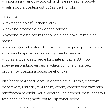
~ vhodná na víkendový oddych aj dlhšie rekreačné pobyty
~ veľmi dobrá dostupnosť počas celého roka
LOKALITA:
~ rekreačná oblasť Fedorkin jarok
~ pokojné prostredie obklopené prírodou
~ výborné miesto pre každého, kto hľadá pokoj mimo ruchu
mesta
~ k rekreačnej oblasti vedie nová asfaltová prístupová cesta, o
ktorú sa starajú Technické služby mesta Levoča
~ od asfaltovej cesty vedie ku chate približne 80 m po
spevnenej prístupovej ceste, vďaka čomu je chata bez
problémov dostupná počas celého roka
Ak hľadáte rekreačnú chatu s dostatkom súkromia, vlastným
pozemkom, ústredným kúrením, krbom, kompletným zázemím,
množstvom rekonštrukcií a výbornou celoročnou dostupnosťou,
táto nehnuteľnosť môže byť tou správnou voľbou.