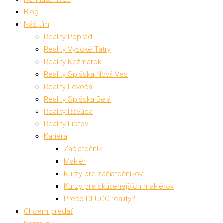
Blog
Náš tím
Reality Poprad
Reality Vysoké Tatry
Reality Kežmarok
Reality Spišská Nová Ves
Reality Levoča
Reality Spišská Belá
Reality Revúca
Reality Liptov
Kariéra
Začiatočník
Maklér
Kurzy pre začiatočníkov
Kurzy pre skúsenejších maklérov
Prečo DLUGO reality?
Chcem predať