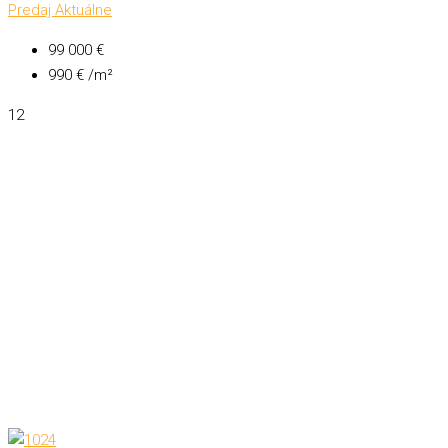
Predaj
Aktuálne
99 000 €
990 € /m²
12