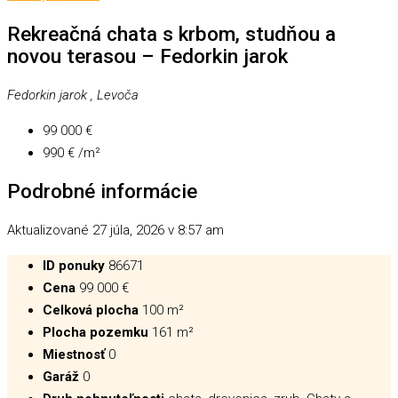
Rekreačná chata s krbom, studňou a
novou terasou – Fedorkin jarok
Fedorkin jarok , Levoča
99 000 €
990 € /m²
Podrobné informácie
Aktualizované 27 júla, 2026 v 8:57 am
ID ponuky
86671
Cena
99 000 €
Celková plocha
100 m²
Plocha pozemku
161 m²
Miestnosť
0
Garáž
0