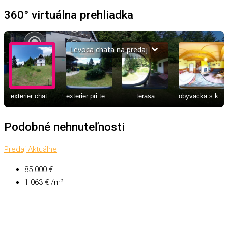
360° virtuálna prehliadka
Podobné nehnuteľnosti
Predaj
Aktuálne
85 000 €
1 063 € /m²