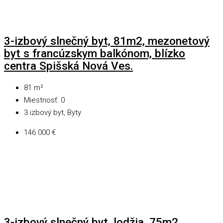
3-izbový slnečný byt, 81m2, mezonetový
byt s francúzskym balkónom, blízko
centra Spišská Nová Ves.
81
m²
Miestnosť:
0
3 izbový byt, Byty
146 000 €
3-izbový slnečný byt, lodžia, 75m2,