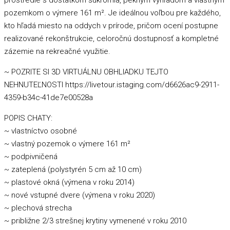
prostredie s dostatkom súkromia, pekným výhľadom a vlastným
pozemkom o výmere 161 m². Je ideálnou voľbou pre každého,
kto hľadá miesto na oddych v prírode, pričom ocení postupne
realizované rekonštrukcie, celoročnú dostupnosť a kompletné
zázemie na rekreačné využitie.
~ POZRITE SI 3D VIRTUÁLNU OBHLIADKU TEJTO
NEHNUTEĽNOSTI https://livetour.istaging.com/d6626ac9-2911-
4359-b34c-41de7e00528a
POPIS CHATY:
~ vlastníctvo osobné
~ vlastný pozemok o výmere 161 m²
~ podpivničená
~ zateplená (polystyrén 5 cm až 10 cm)
~ plastové okná (výmena v roku 2014)
~ nové vstupné dvere (výmena v roku 2020)
~ plechová strecha
~ približne 2/3 strešnej krytiny vymenené v roku 2010