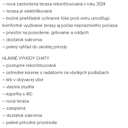
~ nová zastrešená terasa rekonštruovaná v roku 2024
~ terasa je elektrifikovaná
~ bočné priehľadné ochranné fólie proti vetru umožňujú
komfortné využívanie terasy aj počas nepriaznivého počasia
~ priestor na posedenie, grilovanie a oddych
~ dostatok súkromia
~ pekný výhľad do okolitej prírody
HLAVNÉ VÝHODY CHATY:
~ postupne rekonštruovaná
~ ústredné kúrenie s radiátormi na všetkých podlažiach
~ krb v obývacej izbe
~ vlastná studňa
~ kúpeľňa s WC
~ nová terasa
~ zateplená
~ dostatok súkromia
~ pekné prírodné prostredie