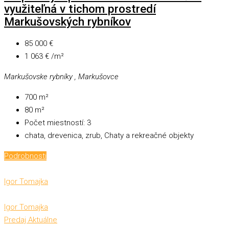
využiteľná v tichom prostredí
Markušovských rybníkov
85 000 €
1 063 € /m²
Markušovske rybníky , Markušovce
700
m²
80
m²
Počet miestností:
3
chata, drevenica, zrub, Chaty a rekreačné objekty
Podrobnosti
Igor Tomajka
Igor Tomajka
Predaj
Aktuálne