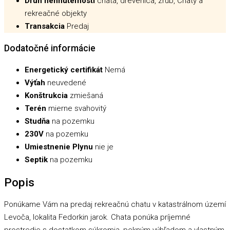
Druh nehnuteľnosti
chata, drevenica, zrub, Chaty a
rekreačné objekty
Transakcia
Predaj
Dodatočné informácie
Energetický certifikát
Nemá
Výťah
neuvedené
Konštrukcia
zmiešaná
Terén
mierne svahovitý
Studňa
na pozemku
230V
na pozemku
Umiestnenie Plynu
nie je
Septik
na pozemku
Popis
Ponúkame Vám na predaj rekreačnú chatu v katastrálnom území
Levoča, lokalita Fedorkin jarok. Chata ponúka príjemné