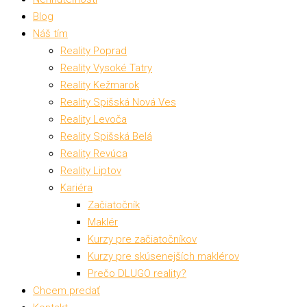
Blog
Náš tím
Reality Poprad
Reality Vysoké Tatry
Reality Kežmarok
Reality Spišská Nová Ves
Reality Levoča
Reality Spišská Belá
Reality Revúca
Reality Liptov
Kariéra
Začiatočník
Maklér
Kurzy pre začiatočníkov
Kurzy pre skúsenejších maklérov
Prečo DLUGO reality?
Chcem predať