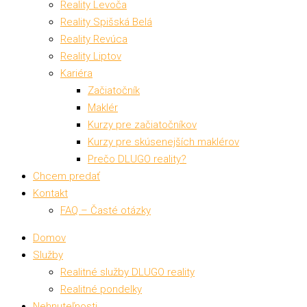
Reality Levoča
Reality Spišská Belá
Reality Revúca
Reality Liptov
Kariéra
Začiatočník
Maklér
Kurzy pre začiatočníkov
Kurzy pre skúsenejších maklérov
Prečo DLUGO reality?
Chcem predať
Kontakt
FAQ – Časté otázky
Domov
Služby
Realitné služby DLUGO reality
Realitné pondelky
Nehnuteľnosti