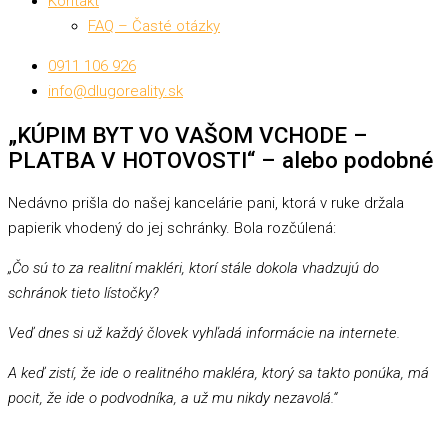
Kontakt
FAQ – Časté otázky
0911 106 926
info@dlugoreality.sk
„KÚPIM BYT VO VAŠOM VCHODE –
PLATBA V HOTOVOSTI“ – alebo podobné
Nedávno prišla do našej kancelárie pani, ktorá v ruke držala
papierik vhodený do jej schránky. Bola rozčúlená:
„Čo sú to za realitní makléri, ktorí stále dokola vhadzujú do
schránok tieto lístočky?
Veď dnes si už každý človek vyhľadá informácie na internete.
A keď zistí, že ide o realitného makléra, ktorý sa takto ponúka, má
pocit, že ide o podvodníka, a už mu nikdy nezavolá.“