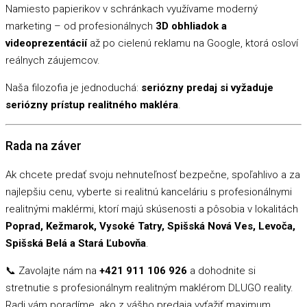
Namiesto papierikov v schránkach využívame moderný
marketing – od profesionálnych
3D obhliadok a
videoprezentácií
až po cielenú reklamu na Google, ktorá osloví
reálnych záujemcov.
Naša filozofia je jednoduchá:
seriózny predaj si vyžaduje
seriózny prístup realitného makléra
.
Rada na záver
Ak chcete predať svoju nehnuteľnosť bezpečne, spoľahlivo a za
najlepšiu cenu, vyberte si realitnú kanceláriu s profesionálnymi
realitnými maklérmi, ktorí majú skúsenosti a pôsobia v lokalitách
Poprad, Kežmarok, Vysoké Tatry, Spišská Nová Ves, Levoča,
Spišská Belá a Stará Ľubovňa
.
📞 Zavolajte nám na
+421 911 106 926
a dohodnite si
stretnutie s profesionálnym realitným maklérom DLUGO reality.
Radi vám poradíme, ako z vášho predaja vyťažiť maximum.