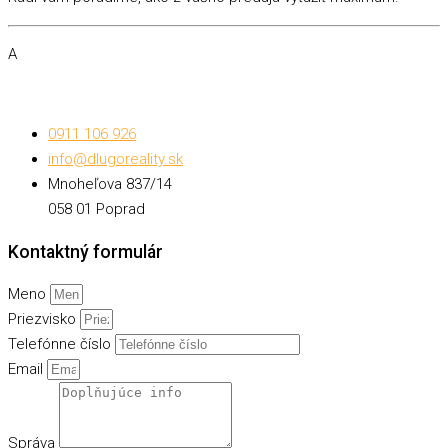
A
0911 106 926
info@dlugoreality.sk
Mnoheľova 837/14
058 01 Poprad
Kontaktný formulár
Meno
Priezvisko
Telefónne číslo
Email
Správa