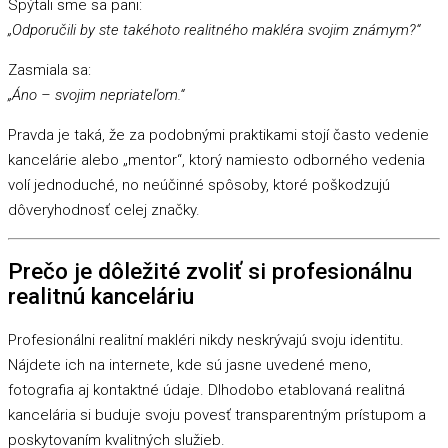
Spýtali sme sa pani:
„Odporučili by ste takéhoto realitného makléra svojim známym?“
Zasmiala sa:
„Áno – svojim nepriateľom.“
Pravda je taká, že za podobnými praktikami stojí často vedenie
kancelárie alebo „mentor“, ktorý namiesto odborného vedenia
volí jednoduché, no neúčinné spôsoby, ktoré poškodzujú
dôveryhodnosť celej značky.
Prečo je dôležité zvoliť si profesionálnu
realitnú kanceláriu
Profesionálni realitní makléri nikdy neskrývajú svoju identitu.
Nájdete ich na internete, kde sú jasne uvedené meno,
fotografia aj kontaktné údaje. Dlhodobo etablovaná realitná
kancelária si buduje svoju povesť transparentným prístupom a
poskytovaním kvalitných služieb.