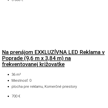
Na prenájom EXKLUZÍVNA LED Reklama v
Poprade (9,6 m x 3,84 m) na
frekventovanej križovatke
36
m²
Miestnosť:
0
plocha pre reklamu, Komerčné priestory
700 €