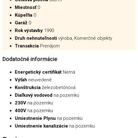
Miestnosť
0
Kúpeľňa
0
Garáž
0
Rok výstavby
1990
Druh nehnuteľnosti
výroba, Komerčné objekty
Transakcia
Prenájom
Dodatočné informácie
Energetický certifikát
Nemá
Výťah
neuvedené
Konštrukcia
železobetónová
Diaľkový vodovod
na pozemku
230V
na pozemku
400V
na pozemku
Umiestnenie Plynu
na pozemku
Umiestnenie kanalizácie
na pozemku