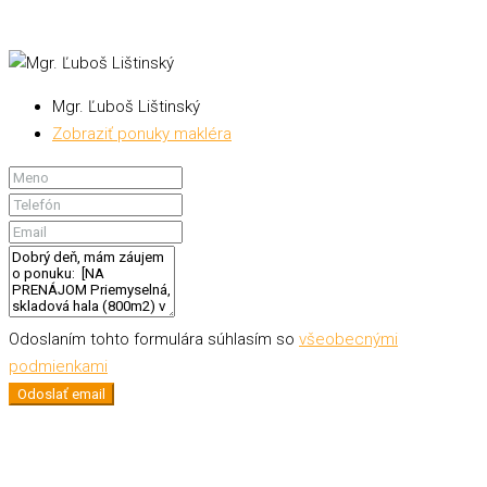
Mgr. Ľuboš Lištinský
Zobraziť ponuky makléra
Odoslaním tohto formulára súhlasím so
všeobecnými
podmienkami
Odoslať email