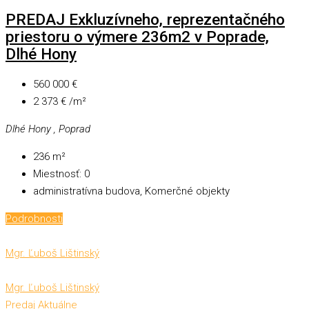
PREDAJ Exkluzívneho, reprezentačného
priestoru o výmere 236m2 v Poprade,
Dlhé Hony
560 000 €
2 373 € /m²
Dlhé Hony , Poprad
236
m²
Miestnosť:
0
administratívna budova, Komerčné objekty
Podrobnosti
Mgr. Ľuboš Lištinský
Mgr. Ľuboš Lištinský
Predaj
Aktuálne