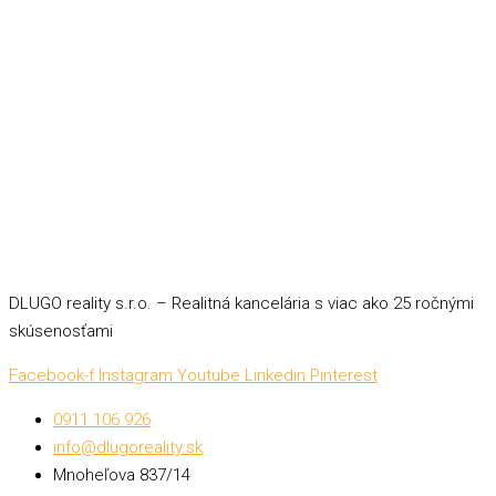
DLUGO reality s.r.o. – Realitná kancelária s viac ako 25 ročnými
skúsenosťami
Facebook-f
Instagram
Youtube
Linkedin
Pinterest
0911 106 926
info@dlugoreality.sk
Mnoheľova 837/14