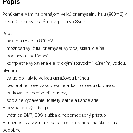
Popis
Ponúkame Vám na prenájom veľkú priemyselnú halu (800m2) v
areáli Chemosvit na Štúrovej ulici vo Svite.
Popis:
– hala má rozlohu 800m2
– možnosti využitia: priemysel, výroba, sklad, dieľňa
– podlahy sú betónové
– kompletne vybavená elektrickými rozvodmi, kúrením, vodou,
plynom
– vstup do haly je veľkou garážovou bránou
– bezproblémové zásobovanie aj kamiónovou dopravou
– parkovanie hneď vedľa budovy
– sociálne vybavenie: toalety, šatne a kancelárie
– bezbariérový prístup
– vrátnica 24/7, SBS služba a neobmedzený prístup
– možnosť využívania zasadacích miestností na školenia a
podobne