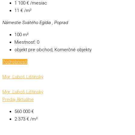
1 100 € /mesiac
11 € /m²
Námestie Svätého Egídia , Poprad
100
m²
Miestnosť:
0
objekt pre obchod, Komerčné objekty
Podrobnosti
Mgr. Ľuboš Lištinský
Mgr. Ľuboš Lištinský
Predaj
Aktuálne
560 000 €
2 373 € /m²