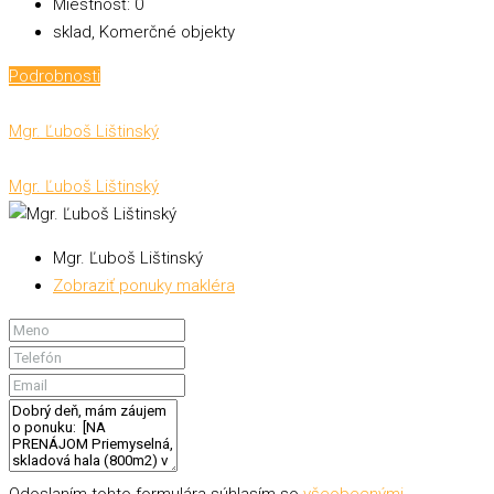
Miestnosť:
0
sklad, Komerčné objekty
Podrobnosti
Mgr. Ľuboš Lištinský
Mgr. Ľuboš Lištinský
Mgr. Ľuboš Lištinský
Zobraziť ponuky makléra
Odoslaním tohto formulára súhlasím so
všeobecnými