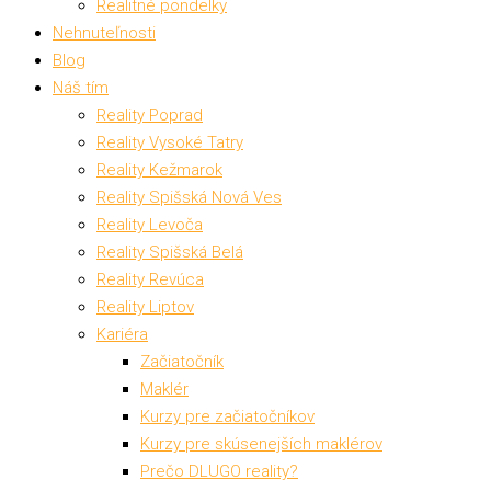
Realitné pondelky
Nehnuteľnosti
Blog
Náš tím
Reality Poprad
Reality Vysoké Tatry
Reality Kežmarok
Reality Spišská Nová Ves
Reality Levoča
Reality Spišská Belá
Reality Revúca
Reality Liptov
Kariéra
Začiatočník
Maklér
Kurzy pre začiatočníkov
Kurzy pre skúsenejších maklérov
Prečo DLUGO reality?