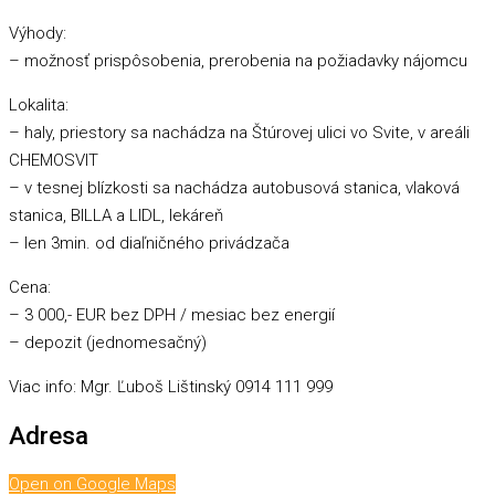
Výhody:
– možnosť prispôsobenia, prerobenia na požiadavky nájomcu
Lokalita:
– haly, priestory sa nachádza na Štúrovej ulici vo Svite, v areáli
CHEMOSVIT
– v tesnej blízkosti sa nachádza autobusová stanica, vlaková
stanica, BILLA a LIDL, lekáreň
– len 3min. od diaľničného privádzača
Cena:
– 3 000,- EUR bez DPH / mesiac bez energií
– depozit (jednomesačný)
Viac info: Mgr. Ľuboš Lištinský 0914 111 999
Adresa
Open on Google Maps