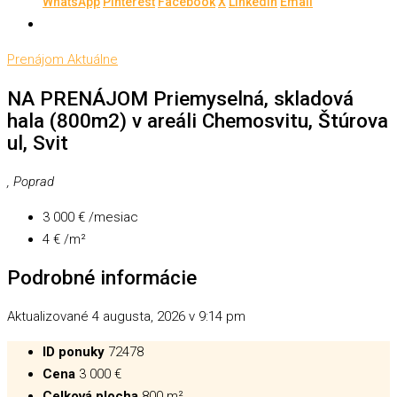
WhatsApp
Pinterest
Facebook
X
LinkedIn
Email
Prenájom
Aktuálne
NA PRENÁJOM Priemyselná, skladová
hala (800m2) v areáli Chemosvitu, Štúrova
ul, Svit
, Poprad
3 000 € /mesiac
4 € /m²
Podrobné informácie
Aktualizované 4 augusta, 2026 v 9:14 pm
ID ponuky
72478
Cena
3 000 €
Celková plocha
800 m²