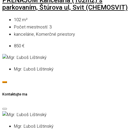
parkovaním, Štúrova ul, Svit (CHEMOSVIT)
102
m²
Počet miestností:
3
kancelárie, Komerčné priestory
850 €
Mgr. Ľuboš Lištinský
Kontaktujte ma
Mgr. Ľuboš Lištinský