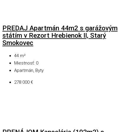
PREDAJ Apartmán 44m2 s garážovým
státím v Rezort Hrebienok II, Starý
Smokovec
44
m²
Miestnosť:
0
Apartmán, Byty
278 000 €
PRENÁJOM Kancelária (102m2) s