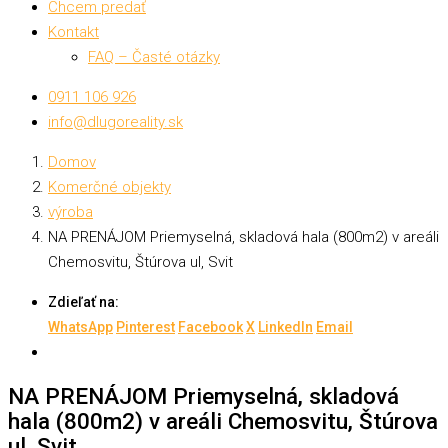
Chcem predať
Kontakt
FAQ – Časté otázky
0911 106 926
info@dlugoreality.sk
Domov
Komerčné objekty
výroba
NA PRENÁJOM Priemyselná, skladová hala (800m2) v areáli
Chemosvitu, Štúrova ul, Svit
Zdieľať na:
WhatsApp
Pinterest
Facebook
X
LinkedIn
Email
NA PRENÁJOM Priemyselná, skladová
hala (800m2) v areáli Chemosvitu, Štúrova
ul, Svit