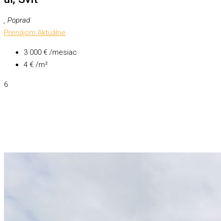
, Poprad
Prenájom
Aktuálne
3 000 € /mesiac
4 € /m²
6