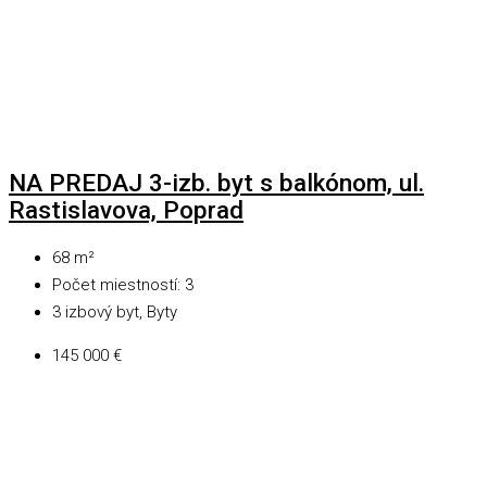
NA PREDAJ 3-izb. byt s balkónom, ul.
Rastislavova, Poprad
68
m²
Počet miestností:
3
3 izbový byt, Byty
145 000 €