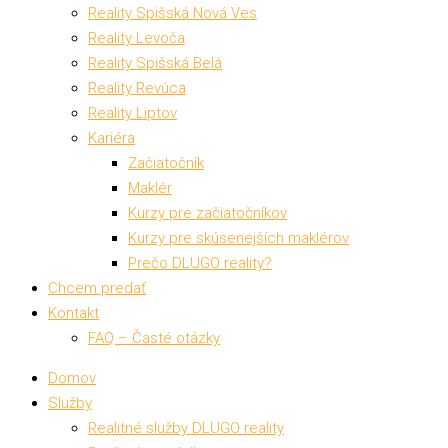
Reality Spišská Nová Ves
Reality Levoča
Reality Spišská Belá
Reality Revúca
Reality Liptov
Kariéra
Začiatočník
Maklér
Kurzy pre začiatočníkov
Kurzy pre skúsenejších maklérov
Prečo DLUGO reality?
Chcem predať
Kontakt
FAQ – Časté otázky
Domov
Služby
Realitné služby DLUGO reality