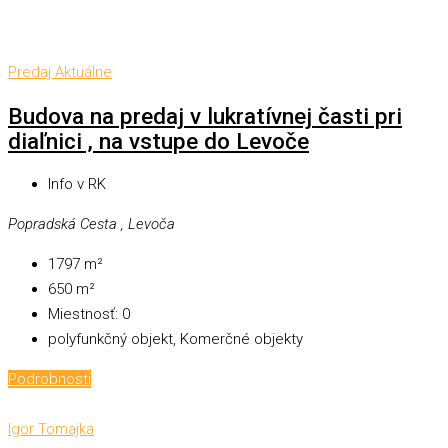
Predaj
Aktuálne
Budova na predaj v lukratívnej časti pri
diaľnici , na vstupe do Levoče
Info v RK
Popradská Cesta , Levoča
1797
m²
650
m²
Miestnosť:
0
polyfunkčný objekt, Komerčné objekty
Podrobnosti
Igor Tomajka