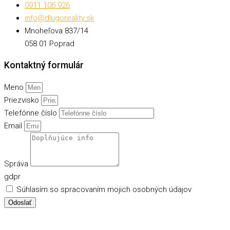
0911 106 926
info@dlugoreality.sk
Mnoheľova 837/14
058 01 Poprad
Kontaktný formulár
Meno
Priezvisko
Telefónne číslo
Email
Správa
gdpr
Súhlasím so spracovaním mojich osobných údajov
Odoslať