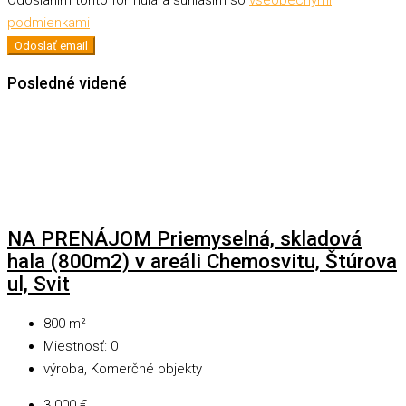
podmienkami
Odoslať email
Posledné videné
NA PRENÁJOM Priemyselná, skladová
hala (800m2) v areáli Chemosvitu, Štúrova
ul, Svit
800
m²
Miestnosť:
0
výroba, Komerčné objekty
3 000 €