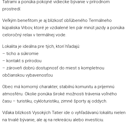
Tatrami a ponúka pokojné vidiecke bývanie v prírodnom
prostredí.
Veľkým benefitom je aj blízkosť obľúbeného Termálneho
kúpaliska Vrbov, ktoré je vzdialené len pár minút jazdy a ponúka
celoročný relax v termálnej vode.
Lokalita je ideálna pre tých, ktorí hľadajú:
– ticho a súkromie
– kontakt s prírodou
– zároveň dobrú dostupnosť do miest s kompletnou
občianskou vybavenosťou
Obec má komorný charakter, stabilnú komunitu a príjemnú
atmosféru. Okolie ponúka široké možnosti trávenia voľného
času – turistiku, cykloturistiku, zimné športy aj oddych.
Vďaka blízkosti Vysokých Tatier ide o vyhľadávanú lokalitu nielen
na trvalé bývanie, ale aj na rekreáciu alebo investíciu.