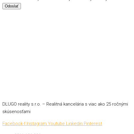
Odoslať
DLUGO reality s.r.o. – Realitná kancelária s viac ako 25 ročnými
skúsenosťami
Facebook-f
Instagram
Youtube
Linkedin
Pinterest