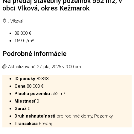
Na predaj stavebný pozemok 552 m2, v
obci Vlková, okres Kežmarok
, Vlková
88 000 €
159 € /m²
Podrobné informácie
Aktualizované 27 júla, 2026 v 9:00 am
ID ponuky
82848
Cena
88 000 €
Plocha pozemku
552 m²
Miestnosť
0
Garáž
0
Druh nehnuteľnosti
pre rodinné domy, Pozemky
Transakcia
Predaj