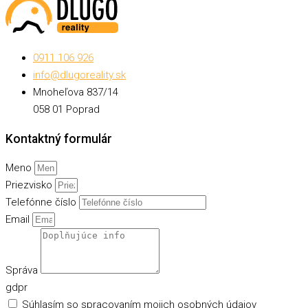
0911 106 926
info@dlugoreality.sk
Mnoheľova 837/14
058 01 Poprad
Kontaktný formulár
Meno
Priezvisko
Telefónne číslo
Email
Správa
gdpr
Súhlasím so spracovaním mojich osobných údajov