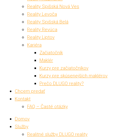
Reality Spišská Nová Ves
Reality Levoča
Reality Spišská Belá
Reality Revúca
Reality Liptov
Kariéra
Začiatočník
Maklér
Kurzy pre začiatočníkov
Kurzy pre skúsenejších maklérov
Prečo DLUGO reality?
Chcem predať
Kontakt
FAQ – Časté otázky
Domov
Služby
Realitné služby DLUGO reality