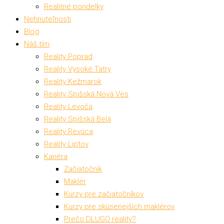
Realitné pondelky
Nehnuteľnosti
Blog
Náš tím
Reality Poprad
Reality Vysoké Tatry
Reality Kežmarok
Reality Spišská Nová Ves
Reality Levoča
Reality Spišská Belá
Reality Revúca
Reality Liptov
Kariéra
Začiatočník
Maklér
Kurzy pre začiatočníkov
Kurzy pre skúsenejších maklérov
Prečo DLUGO reality?