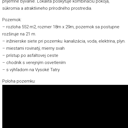
príjemné bývanie. Lokalita poskytuje kombináciu pokoja,
súkromia a atraktívneho prírodného prostredia.
Pozemok:
– rozloha 552 m2, rozmer 18m x 29m, pozemok sa postupne
rozširuje na 21 m.
– inžinierske siete pri pozemku: kanalizácia, voda, elektrina, plyn.
– miestami rovinatý, mierny svah
– prístup po asfaltovej ceste
– chodník s verejným osvetlením
– s výhľadom na Vysoké Tatry
Poloha pozemku: