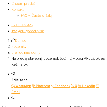
Chcem predať
Kontakt
FAQ – Časté otázky
0911 106 926
info@dlugoreality.sk
Domov
Pozemky
pre rodinné domy
Na predaj stavebný pozemok 552 m2, v obci Vlková, okres
Kežmarok
Zdieľať na:
WhatsApp
Pinterest
Facebook
X
LinkedIn
Email