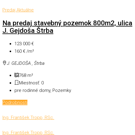
Predaj
Aktuálne
Na predaj stavebný pozemok 800m2, ulica
J. Gejdoša Štrba
123 000 €
160 € /m²
J. GEJDOŠA , Štrba
768
m²
Miestnosť:
0
pre rodinné domy, Pozemky
Podrobnosti
Ing. František Tropp, RSc.
Ing. František Tropp, RSc.