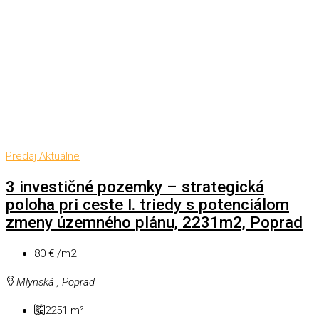
Predaj
Aktuálne
3 investičné pozemky – strategická
poloha pri ceste I. triedy s potenciálom
zmeny územného plánu, 2231m2, Poprad
80 € /m2
Mlynská , Poprad
2251
m²