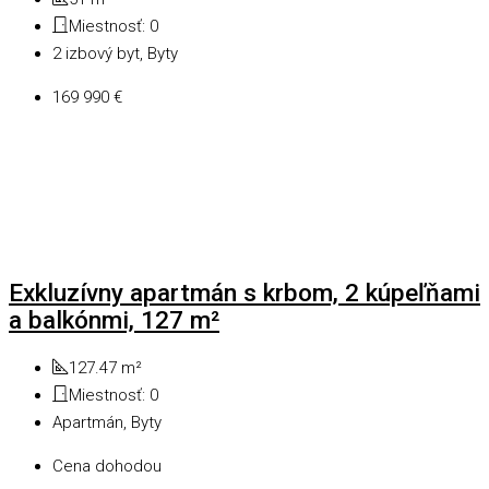
Miestnosť:
0
2 izbový byt, Byty
169 990 €
Exkluzívny apartmán s krbom, 2 kúpeľňami
a balkónmi, 127 m²
127.47
m²
Miestnosť:
0
Apartmán, Byty
Cena dohodou