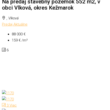
Na predaj stavebný pozemok 552 m2, v
obci Vlková, okres Kežmarok
, Vlková
Predaj
Aktuálne
88 000 €
159 € /m²
6
3 Viac