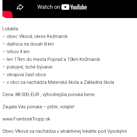
Lokalita:
– obec Vlková, okres Kežmarok
– diaľnica na dosah 8 km
– Vrbov 4 km
– len 17km do mesta Poprad a 10km Kežmarok
– pokojné, tiché bývanie
– okrajová časť obce
– v obci sa nachádza Materská škola a Základná škola
Cena: 88 000,-EUR , výhodnejšia ponuka berie.
Zaujala Vás ponuka – píšte, volajte!
www.FrantisekTropp.sk
Obec Vlková sa nachádza v atraktívnej lokalite pod Vysokými