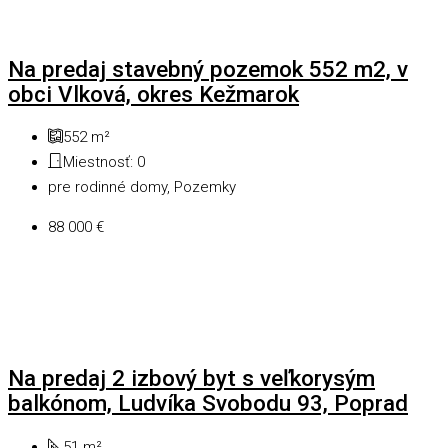
Na predaj stavebný pozemok 552 m2, v
obci Vlková, okres Kežmarok
552
m²
Miestnosť:
0
pre rodinné domy, Pozemky
88 000 €
Na predaj 2 izbový byt s veľkorysým
balkónom, Ludvíka Svobodu 93, Poprad
51
m²